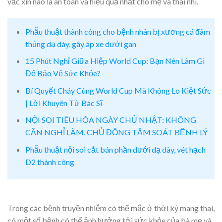
vắc xin nào là an toàn và hiệu quả nhất cho mẹ và thai nhi.
Phẫu thuật thành công cho bệnh nhân bị xương cá đâm
thủng dạ dày, gây áp xe dưới gan
15 Phút Nghỉ Giữa Hiệp World Cup: Bạn Nên Làm Gì
Để Bảo Vệ Sức Khỏe?
Bí Quyết Cháy Cùng World Cup Mà Không Lo Kiệt Sức
| Lời Khuyên Từ Bác Sĩ
NỘI SOI TIÊU HÓA NGÀY CHỦ NHẬT: KHÔNG
CẦN NGHỈ LÀM, CHỦ ĐỘNG TẦM SOÁT BỆNH LÝ
Phẫu thuật nội soi cắt bán phần dưới dạ dày, vét hạch
D2 thành công
Trong các bệnh truyền nhiễm có thể mắc ở thời kỳ mang thai,
có một số bệnh có thể ảnh hưởng tới sức khỏe của bà mẹ và