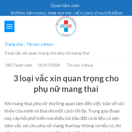
Skip
Quan tâm zalo
to
ĐƯỜNG DÂY NÓNG: 0988 929 059 - HẾT LÒNG VÌ NGƯỜI BỆNH
content
Trang chủ
›
Tin tức y khoa
›
3 loại vắc xin quan trọng cho phụ nữ mang thai
2827 lượt xem
01/07/2024
Tin tức y khoa
3 loại vắc xin quan trọng cho
phụ nữ mang thai
Khi mang thai, phụ nữ thường quan tâm đến việc bảo vệ sức
khỏe của mình và thai nhi một cách tối đa. Trong giai đoạn
này, câu hỏi phổ biến mà nhiều bà bầu đặt ra là liệu có nên
tiêm vắc xin cho phụ nữ mang thai hay không và nếu có, thì