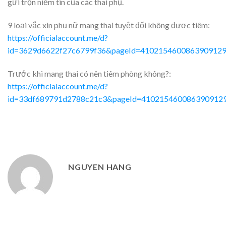
gửi trọn niềm tin của các thai phụ.
9 loại vắc xin phụ nữ mang thai tuyệt đối không được tiêm:
https://officialaccount.me/d?
id=3629d6622f27c6799f36&pageId=410215460086390912
Trước khi mang thai có nên tiêm phòng không?:
https://officialaccount.me/d?
id=33df689791d2788c21c3&pageId=410215460086390912
NGUYEN HANG