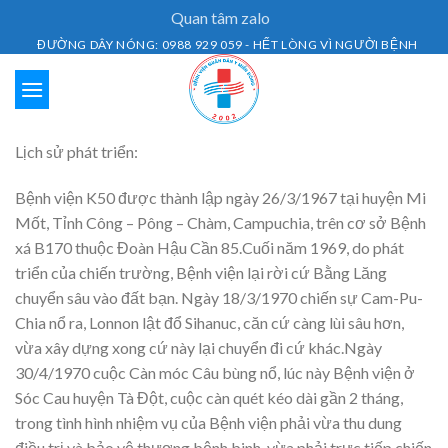
Skip
Quan tâm zalo
to
ĐƯỜNG DÂY NÓNG: 0988 929 059 - HẾT LÒNG VÌ NGƯỜI BỆNH
content
Lịch sử phát triển:
Bệnh viện K50 được thành lập ngày 26/3/1967 tại huyện Mi
Mốt, Tỉnh Công – Pông – Chàm, Campuchia, trên cơ sở Bệnh
xá B170 thuộc Đoàn Hậu Cần 85.Cuối năm 1969, do phát
triển của chiến trường, Bệnh viện lại rời cứ Bằng Lăng
chuyển sâu vào đất bạn. Ngày 18/3/1970 chiến sự Cam-Pu-
Chia nổ ra, Lonnon lật đổ Sihanuc, căn cứ càng lùi sâu hơn,
vừa xây dựng xong cứ này lại chuyển đi cứ khác.Ngày
30/4/1970 cuộc Càn móc Câu bùng nổ, lúc này Bệnh viện ở
Sóc Cau huyện Tà Đột, cuộc càn quét kéo dài gần 2 tháng,
trong tình hình nhiệm vụ của Bệnh viện phải vừa thu dung
điều trị và bảo vệ thương bệnh binh, vừa phải trực tiếp chiến