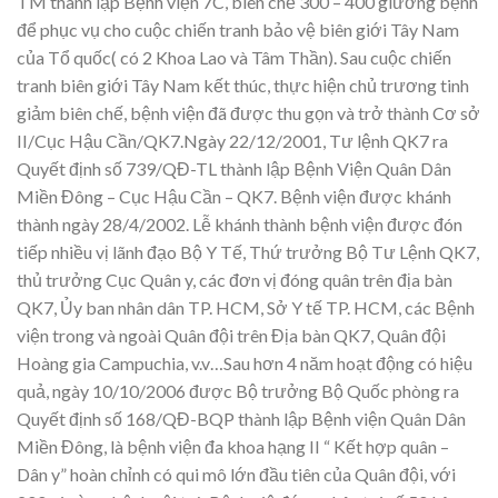
TM thành lập Bệnh viện 7C, biên chế 300 – 400 giường bệnh
để phục vụ cho cuộc chiến tranh bảo vệ biên giới Tây Nam
của Tổ quốc( có 2 Khoa Lao và Tâm Thần). Sau cuộc chiến
tranh biên giới Tây Nam kết thúc, thực hiện chủ trương tinh
giảm biên chế, bệnh viện đã được thu gọn và trở thành Cơ sở
II/Cục Hậu Cần/QK7.Ngày 22/12/2001, Tư lệnh QK7 ra
Quyết định số 739/QĐ-TL thành lập Bệnh Viện Quân Dân
Miền Đông – Cục Hậu Cần – QK7. Bệnh viện được khánh
thành ngày 28/4/2002. Lễ khánh thành bệnh viện được đón
tiếp nhiều vị lãnh đạo Bộ Y Tế, Thứ trưởng Bộ Tư Lệnh QK7,
thủ trưởng Cục Quân y, các đơn vị đóng quân trên địa bàn
QK7, Ủy ban nhân dân TP. HCM, Sở Y tế TP. HCM, các Bệnh
viện trong và ngoài Quân đội trên Địa bàn QK7, Quân đội
Hoàng gia Campuchia, v.v…Sau hơn 4 năm hoạt động có hiệu
quả, ngày 10/10/2006 được Bộ trưởng Bộ Quốc phòng ra
Quyết định số 168/QĐ-BQP thành lập Bệnh viện Quân Dân
Miền Đông, là bệnh viện đa khoa hạng II “ Kết hợp quân –
Dân y” hoàn chỉnh có qui mô lớn đầu tiên của Quân đội, với