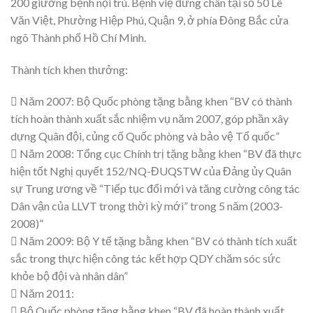
200 giường bệnh nội trú. Bệnh việ đứng chân tại số 50 Lê
Văn Việt, Phường Hiệp Phú, Quận 9, ở phía Đông Bắc cửa
ngõ Thành phố Hồ Chí Minh.
Thành tích khen thưởng:
 Năm 2007: Bộ Quốc phòng tặng bằng khen “BV có thành
tích hoàn thành xuất sắc nhiệm vụ năm 2007, góp phần xây
dựng Quân đội, củng cố Quốc phòng và bảo vệ Tổ quốc”
 Năm 2008: Tổng cục Chính trị tặng bằng khen “BV đã thực
hiện tốt Nghị quyết 152/NQ-ĐUQSTW của Đảng ủy Quân
sự Trung ương về “Tiếp tục đổi mới và tăng cường công tác
Dân vận của LLVT trong thời kỳ mới” trong 5 năm (2003-
2008)”
 Năm 2009: Bộ Y tế tặng bằng khen “BV có thành tích xuất
sắc trong thực hiện công tác kết hợp QDY chăm sóc sức
khỏe bộ đội và nhân dân”
 Năm 2011:
 Bộ Quốc phòng tặng bằng khen “BV đã hoàn thành xuất