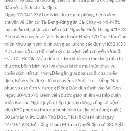
đấu với biệt kích của địch.
Ngày 07/04/1972 Lộc Ninh được giải phóng, bệnh viện
chuyển về Căn cứ Tà-Beng-Ring gần Cà-Chay và Mi-Mốt,
làm nhiệm vụ phục vụ chiến dịch Nguyễn Huệ. Tháng 8/1973,
Bệnh viện chuyển về Việt Nam thuộc Đoàn 770 Cục Hậu Cần
miền, thương bệnh binh bàn giao lại cho các đơn vị K52, K53,
K71, toàn bộ cán bộ, chiến sỹ của bệnh viện chuyển về Suối
Đắc Ơ – Bù Gia Mập tiếp tục làm nhiệm vụ thu dung điều trị
thương bệnh binh mới và chuẩn bị cho mọi mặt phục vụ
chiến dịch Hồ Chí Minh.Đến gần giai đoạn cuối của chiến
dịch, Bệnh viện được lệnh chuyển về Suối Tre – Đồng Nai
phục vụ các đơn vị hướng Đông Bắc tiến đánh vào Sài Gòn.
Ngày 30/4/1975, Bệnh viện được giao nhiệm vụ tiếp quản
Viện Bài Lao Ngô Quyền, tiếp tục xây dựng, củng cố bệnh
viện K50 phục vụ thương bệnh binh tại địa bàn đóng quân(
50 Lê Văn Việt, Quận Thủ Đức, TP. Hồ Chí Minh).Ngày
14/10/1978, Bộ Tổng Tham Mưu ra Quyết định số 380/QĐ-