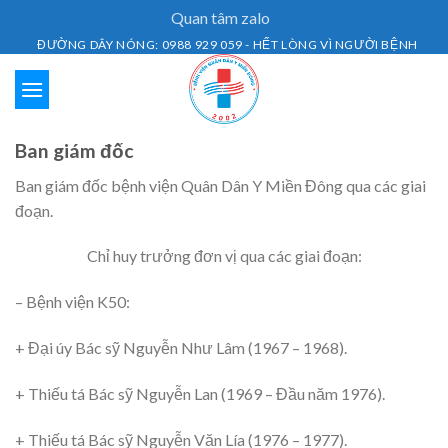
Skip
Quan tâm zalo
to
ĐƯỜNG DÂY NÓNG: 0988 929 059 - HẾT LÒNG VÌ NGƯỜI BỆNH
content
Ban giám đốc
Ban giám đốc bệnh viện Quân Dân Y Miền Đông qua các giai
đoạn.
Chỉ huy trưởng đơn vị qua các giai đoạn:
–
Bệnh viện K50:
+ Đại úy Bác sỹ Nguyễn Như Lâm (1967 – 1968).
+ Thiếu tá Bác sỹ Nguyễn Lan (1969 – Đầu năm 1976).
+ Thiếu tá Bác sỹ Nguyễn Văn Lía (1976 – 1977).