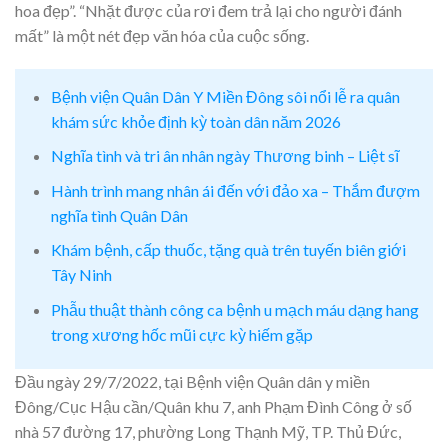
hoa đẹp”. “Nhặt được của rơi đem trả lại cho người đánh
mất” là một nét đẹp văn hóa của cuộc sống.
Bệnh viện Quân Dân Y Miền Đông sôi nổi lễ ra quân
khám sức khỏe định kỳ toàn dân năm 2026
Nghĩa tình và tri ân nhân ngày Thương binh – Liệt sĩ
Hành trình mang nhân ái đến với đảo xa – Thắm đượm
nghĩa tình Quân Dân
Khám bệnh, cấp thuốc, tặng quà trên tuyến biên giới
Tây Ninh
Phẫu thuật thành công ca bệnh u mạch máu dạng hang
trong xương hốc mũi cực kỳ hiếm gặp
Đầu ngày 29/7/2022, tại Bệnh viện Quân dân y miền
Đông/Cục Hậu cần/Quân khu 7, anh Phạm Đình Công ở số
nhà 57 đường 17, phường Long Thạnh Mỹ, TP. Thủ Đức,