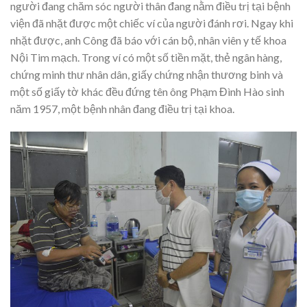
người đang chăm sóc người thân đang nằm điều trị tại bệnh
viện đã nhặt được một chiếc ví của người đánh rơi. Ngay khi
nhặt được, anh Công đã báo với cán bộ, nhân viên y tế khoa
Nội Tim mạch. Trong ví có một số tiền mặt, thẻ ngân hàng,
chứng minh thư nhân dân, giấy chứng nhận thương binh và
một số giấy tờ khác đều đứng tên ông Phạm Đình Hào sinh
năm 1957, một bệnh nhân đang điều trị tại khoa.