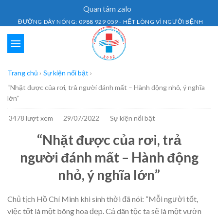
Skip
Quan tâm zalo
to
ĐƯỜNG DÂY NÓNG: 0988 929 059 - HẾT LÒNG VÌ NGƯỜI BỆNH
content
Trang chủ
›
Sự kiện nổi bật
›
“Nhặt được của rơi, trả người đánh mất – Hành động nhỏ, ý nghĩa
lớn”
3478 lượt xem
29/07/2022
Sự kiện nổi bật
“Nhặt được của rơi, trả
người đánh mất – Hành động
nhỏ, ý nghĩa lớn”
Chủ tịch Hồ Chí Minh khi sinh thời đã nói: “Mỗi người tốt,
việc tốt là một bông hoa đẹp. Cả dân tộc ta sẽ là một vườn