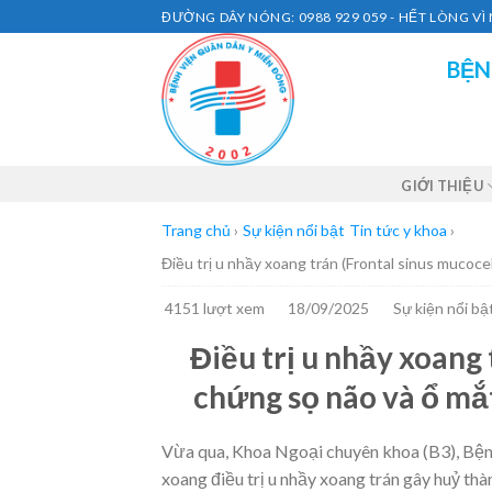
Skip
ĐƯỜNG DÂY NÓNG: 0988 929 059 - HẾT LÒNG V
to
BỆN
content
GIỚI THIỆU
Trang chủ
›
Sự kiện nổi bật
Tin tức y khoa
›
Điều trị u nhầy xoang trán (Frontal sinus mucoc
4151 lượt xem
18/09/2025
Sự kiện nổi bậ
Điều trị u nhầy xoang 
chứng sọ não và ổ mắ
Vừa qua, Khoa Ngoại chuyên khoa (B3), Bện
xoang điều trị u nhầy xoang trán gây huỷ th