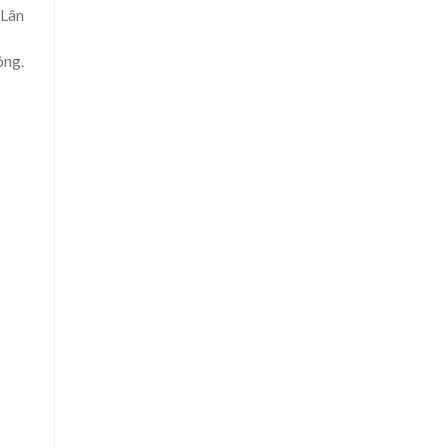
 Lân
ông.