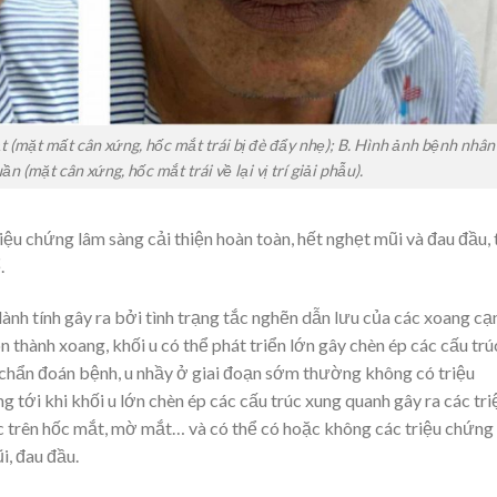
 (mặt mất cân xứng, hốc mắt trái bị đè đẩy nhẹ); B. Hình ảnh bệnh nhân 
n (mặt cân xứng, hốc mắt trái về lại vị trí giải phẫu).
iệu chứng lâm sàng cải thiện hoàn toàn, hết nghẹt mũi và đau đầu, 
.
ành tính gây ra bởi tình trạng tắc nghẽn dẫn lưu của các xoang cạ
 thành xoang, khối u có thể phát triển lớn gây chèn ép các cấu trú
ề chẩn đoán bệnh, u nhầy ở giai đoạn sớm thường không có triệu
 tới khi khối u lớn chèn ép các cấu trúc xung quanh gây ra các tri
óc trên hốc mắt, mờ mắt… và có thể có hoặc không các triệu chứng
i, đau đầu.