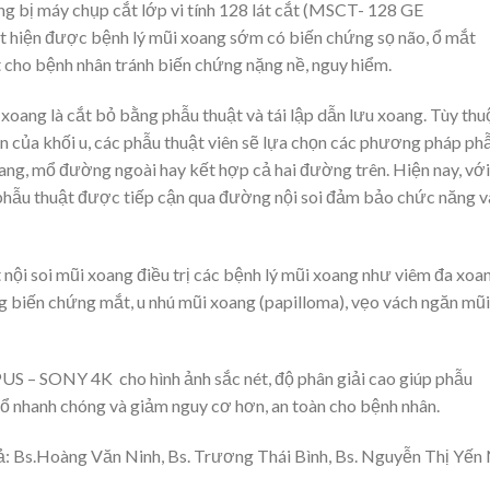
 bị máy chụp cắt lớp vi tính 128 lát cắt (MSCT- 128 GE
iện được bệnh lý mũi xoang sớm có biến chứng sọ não, ổ mắt
cho bệnh nhân tránh biến chứng nặng nề, nguy hiểm.
xoang là cắt bỏ bằng phẫu thuật và tái lập dẫn lưu xoang. Tùy thu
cận của khối u, các phẫu thuật viên sẽ lựa chọn các phương pháp ph
ang, mổ đường ngoài hay kết hợp cả hai đường trên. Hiện nay, với
t phẫu thuật được tiếp cận qua đường nội soi đảm bảo chức năng v
 nội soi mũi xoang điều trị các bệnh lý mũi xoang như viêm đa xoa
g biến chứng mắt, u nhú mũi xoang (papilloma), vẹo vách ngăn mũi
US – SONY 4K cho hình ảnh sắc nét, độ phân giải cao giúp phẫu
mổ nhanh chóng và giảm nguy cơ hơn, an toàn cho bệnh nhân.
ả: Bs.Hoàng Văn Ninh, Bs. Trương Thái Bình, Bs. Nguyễn Thị Yến 