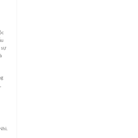
ộc
ẫu
 sự
à
ng
,
Nhi.