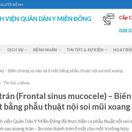
Ì NGƯỜI BỆNH
Cấp C
H VIỆN QUÂN DÂN Y MIỀN ĐÔNG
028 3
DỊCH VỤ
BỆNH NHÂN
TIN TỨC & SỰ KIỆN
HOẠT Đ
ele) – Biến chứng sọ não và ổ mắt bằng phẫu thuật nội soi mũi xoang
t
Tin tức y khoa
trán (Frontal sinus mucocele) – Biến
t bằng phẫu thuật nội soi mũi xoang
h viện Quân Dân Y Miền Đông đã thực hiện ca phẫu thuật nội soi 
ành sau xoang trán – ăn mòn thành trên ổ mắt cho một trường hợp