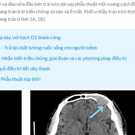
ũi và đau nửa đầu bên trái kéo dài sau phẫu thuật mũi xoang cách đ
g trán trái biến chứng sọ não và ổ mắt. Khối u nhầy trán kích th
g trán (Hình 1A, 1B).
ạ dày, vét hạch D2 thành công
g – Trả lại chất lượng cuộc sống cho người bệnh
 Nhận biết triệu chứng, giai đoạn và các phương pháp điều trị
 điều trị liệt dây thanh
 Phẫu thuật kịp thời