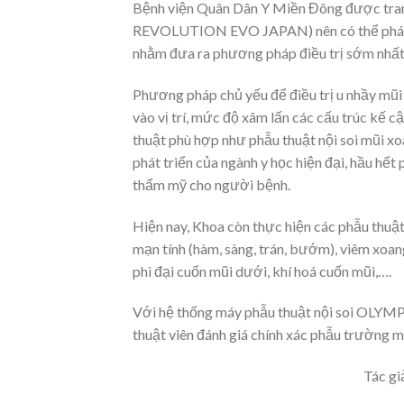
Bệnh viện Quân Dân Y Miền Đông được trang
REVOLUTION EVO JAPAN) nên có thể phát h
nhằm đưa ra phương pháp điều trị sớm nhất 
Phương pháp chủ yếu để điều trị u nhầy mũi 
vào vị trí, mức độ xâm lấn các cấu trúc kế 
thuật phù hợp như phẫu thuật nội soi mũi xo
phát triển của ngành y học hiện đại, hầu hế
thẩm mỹ cho người bệnh.
Hiện nay, Khoa còn thực hiện các phẫu thuật
mạn tính (hàm, sàng, trán, bướm), viêm xoan
phì đại cuốn mũi dưới, khí hoá cuốn mũi,….
Với hệ thống máy phẫu thuật nội soi OLYMP
thuật viên đánh giá chính xác phẫu trường 
Tác gi