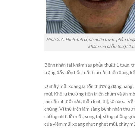
Hình 2. A. Hình ảnh bệnh nhân trước phẫu thuật
khám sau phẫu thuật 1 tuầ
Bệnh nhân tái khám sau phẫu thuật 1 tuần, tr
trạng đẩy dồn hốc mắt trái cải thiện đáng kể
U nhầy mũi xoang là tổn thương dạng nang, l
mũi. Khối u thường tiến triển chậm và ăn mòn
lân cận như ổ mắt, thần kinh thị, sọ não… V
chứng. Vì thế trên lâm sàng bệnh nhân thường
chứng như: lồi mắt, song thị, sưng phồng g
của viêm mũi xoang như: nghẹt mũi, chảy mũ