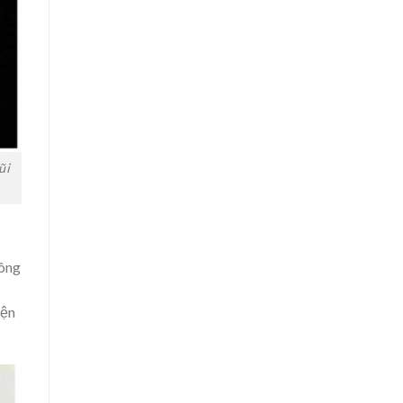
ũi
hông
iện