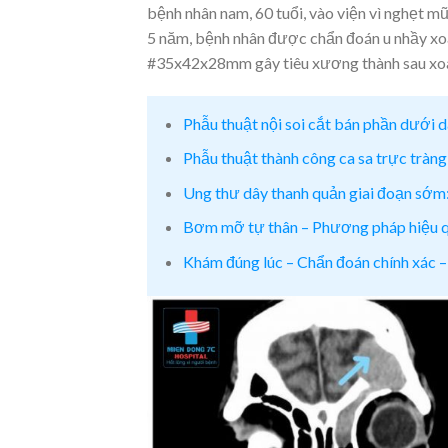
bệnh nhân nam, 60 tuổi, vào viện vì nghẹt m
5 năm, bệnh nhân được chẩn đoán u nhầy xoan
#35x42x28mm gây tiêu xương thành sau xoan
Phẫu thuật nội soi cắt bán phần dưới d
Phẫu thuật thành công ca sa trực tràn
Ung thư dây thanh quản giai đoạn sớm:
Bơm mỡ tự thân – Phương pháp hiệu quả
Khám đúng lúc – Chẩn đoán chính xác –