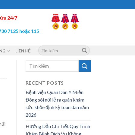
ứu 24/7
730 7125 hoặc 115
ỘNG
LIÊN HỆ
RECENT POSTS
Bệnh viện Quân Dân Y Miền
Đông sôi nổi lễ ra quân khám
sức khỏe định kỳ toàn dân năm
2026
mũi
Hướng Dẫn Chi Tiết Quy Trình
Khám Bệnh Dịch Vụ Không