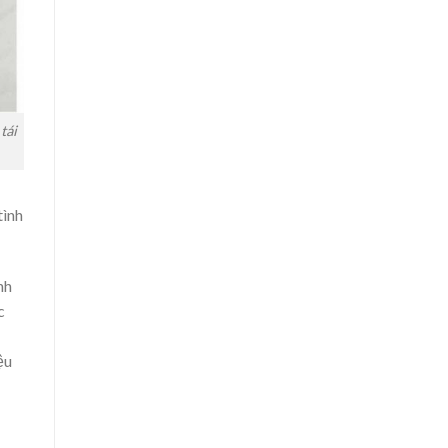
tái
tình
nh
c
ệu