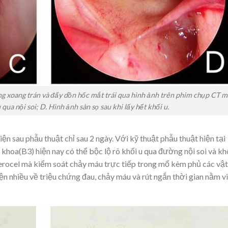
ng xoang trán và đẩy dồn hốc mắt trái qua hình ảnh trên phim chụp CT m
 qua nội soi; D. Hình ảnh sàn sọ sau khi lấy hết khối u.
n sau phẫu thuật chỉ sau 2 ngày. Với kỹ thuật phẫu thuật hiện tại
khoa(B3) hiện nay có thể bộc lộ rõ khối u qua đường nội soi và k
erocel mà kiểm soát chảy máu trực tiếp trong mổ kèm phủ các vật
hiện nhiều về triệu chứng đau, chảy máu và rút ngắn thời gian nằm v