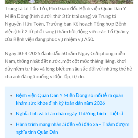
Trung tá Lê Tấn Tới, Phó Giám đốc Bệnh viện Quân Dân Y
Miền Đông (hình dưới, thứ 3 từ trái sang) và Trung tá
Nguyễn Hữu Toàn, Trưởng ban Kế hoạch Tổng hợp Bệnh
viện (thứ 2 từ phải sang) thăm hỏi, động viên các Tổ Quân y
của Bệnh viện đang phục vụ nhiệm vụ A50.
Ngày 30-4-2025 đánh dấu 50 năm Ngày Giải phóng miền
Nam, thống nhất đất nước, một cột mốc thiêng liêng, khơi
dậy niềm tự hào và lòng biết ơn sâu sắc đối với những thế hệ
cha anh đã ngã xuống vì độc lập, tự do.
Bệnh viện Quân Dân Y Miền Đông sôi nổi lễ ra quân
khám sức khỏe định kỳ toàn dân năm 2026
Nghĩa tình và tri ân nhân ngày Thương binh – Liệt sĩ
Hành trình mang nhân ái đến với đảo xa – Thắm đượm
nghĩa tình Quân Dân