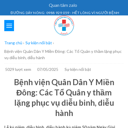
Skip
Quan tâm zalo
to
ĐƯỜNG DÂY NÓNG: 0988 929 059 - HẾT LÒNG VÌ NGƯỜI BỆNH
content
Trang chủ
›
Sự kiện nổi bật
›
Bệnh viện Quân Dân Y Miền Đông: Các Tổ Quân y thầm lặng phục
vụ diễu binh, diễu hành
5029 lượt xem
07/05/2025
Sự kiện nổi bật
Bệnh viện Quân Dân Y Miền
Đông: Các Tổ Quân y thầm
lặng phục vụ diễu binh, diễu
hành
Lễ kỷ niệm, diễu binh, diễu hành kỷ niệm 50 năm Ngày Giải