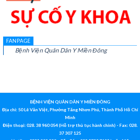
FANPAGE
Bệnh Viện Quân Dân Y Miền Đông
BỆNH VIỆN QUÂN DÂN Y MIỀN ĐÔNG
Địa chỉ: 50 Lê Văn Việt, Phường Tăng Nhơn Phú, Thành Phố Hồ Chí
Minh
Điện thoại: 028. 38 960 054 (Hỗ trợ thủ tục hành chính) - Fax: 028.
37 307 125
Hotline: 0339 308 880 - Cấp Cứu: 028 3730 7125 hoặc 115
Email:
bv@quandanymiendong.vn