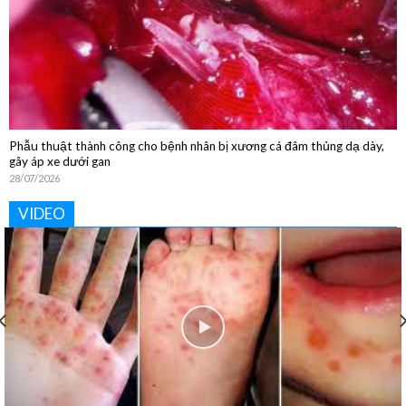
Phẫu thuật thành công cho bệnh nhân bị xương cá đâm thủng dạ dày,
gây áp xe dưới gan
28/07/2026
VIDEO
Khoa Vật lý trị liệu và Phục hồi chức năng: “Phục hồi tận
tâm – Nâng tầm cuộc sống”