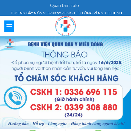
Skip
Quan tâm zalo
to
ĐƯỜNG DÂY NÓNG: 0988 929 059 - HẾT LÒNG VÌ NGƯỜI BỆNH
content
Lịch Khám Bệnh
Dịch vụ khám bệnh