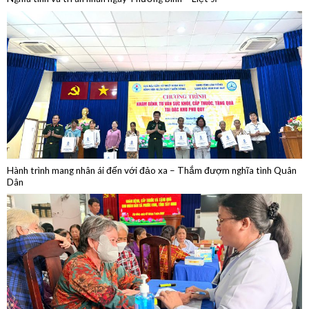
Hành trình mang nhân ái đến với đảo xa – Thắm đượm nghĩa tình Quân
Dân
Khám bệnh, cấp thuốc, tặng quà trên tuyến biên giới Tây Ninh