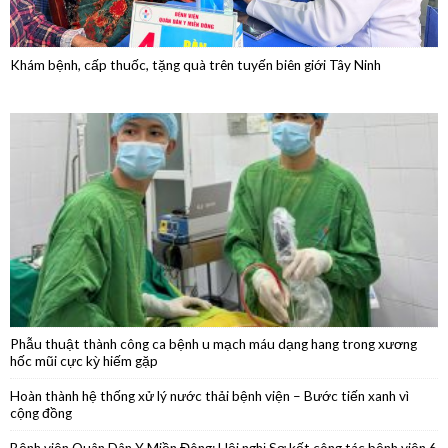
Phẫu thuật thành công ca bệnh u mạch máu dạng hang trong xương
hốc mũi cực kỳ hiếm gặp
Hoàn thành hệ thống xử lý nước thải bệnh viện – Bước tiến xanh vì
cộng đồng
Bệnh viện Quân Dân Y Miền Đông: Hội nghị Sơ kết công tác bệnh viện 6
tháng đầu năm 2026
Phẫu thuật nội soi thành công cắt thân đuôi tụy do u nang nhầy kích
thước lớn