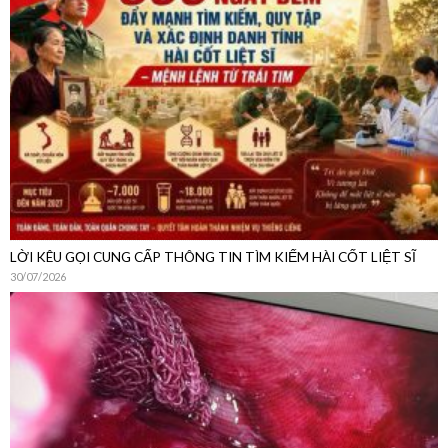
LỜI KÊU GỌI CUNG CẤP THÔNG TIN TÌM KIẾM HÀI CỐT LIỆT SĨ
30/07/2026