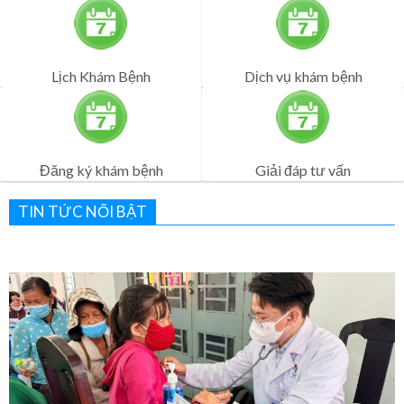
Đăng ký khám bệnh
Giải đáp tư vấn
TIN TỨC NỔI BẬT
Bệnh viện Quân Dân Y Miền Đông sôi nổi lễ ra