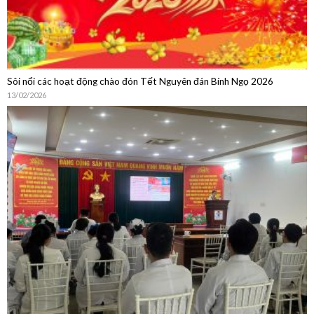
Sôi nổi các hoạt động chào đón Tết Nguyên đán Bính Ngọ 2026
13/02/2026
Sinh hoạt chuyên môn: Cập nhật chẩn đoán, điều trị, dự phòng bệnh
não mô cầu và Chia sẻ thực hành từ Phòng Tiêm chủng Bệnh viện Quân
Dân Y Miền Đông
15/01/2026