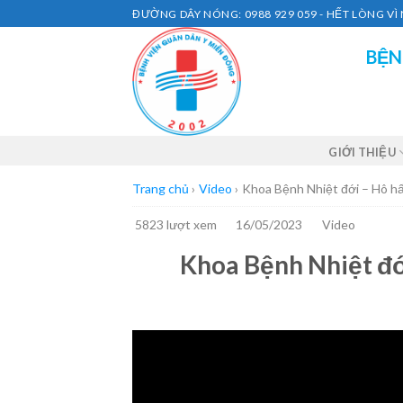
Skip
ĐƯỜNG DÂY NÓNG: 0988 929 059 - HẾT LÒNG V
to
BỆN
content
GIỚI THIỆU
Trang chủ
›
Video
›
Khoa Bệnh Nhiệt đới – Hô hấ
5823 lượt xem
16/05/2023
Video
Khoa Bệnh Nhiệt đới