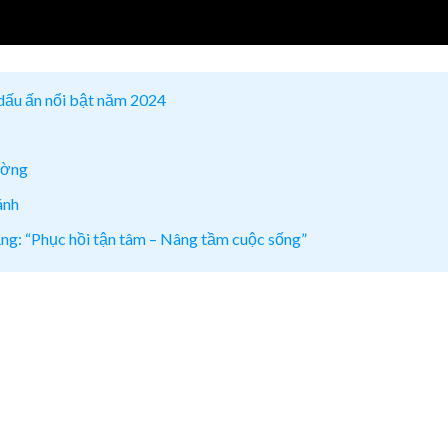
dấu ấn nổi bật năm 2024
ường
ánh
năng: “Phục hồi tận tâm – Nâng tầm cuộc sống”