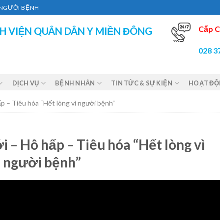
Ì NGƯỜI BỆNH
Cấp C
H VIỆN QUÂN DÂN Y MIỀN ĐÔNG
028 3
DỊCH VỤ
BỆNH NHÂN
TIN TỨC & SỰ KIỆN
HOẠT Đ
p – Tiêu hóa “Hết lòng vì người bệnh”
 – Hô hấp – Tiêu hóa “Hết lòng vì
người bệnh”