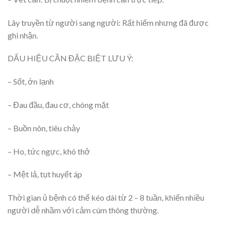
Lây truyền từ người sang người: Rất hiếm nhưng đã được
ghi nhận.
DẤU HIỆU CẦN ĐẶC BIỆT LƯU Ý:
– Sốt, ớn lạnh
– Đau đầu, đau cơ, chóng mặt
– Buồn nôn, tiêu chảy
– Ho, tức ngực, khó thở
– Mệt lả, tụt huyết áp
Thời gian ủ bệnh có thể kéo dài từ 2 – 8 tuần, khiến nhiều
người dễ nhầm với cảm cúm thông thường.