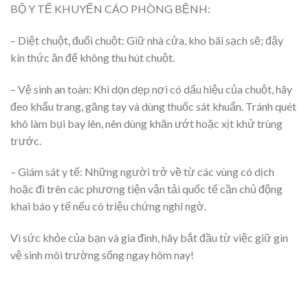
BỘ Y TẾ KHUYẾN CÁO PHÒNG BỆNH:
– Diệt chuột, đuổi chuột: Giữ nhà cửa, kho bãi sạch sẽ; đậy
kín thức ăn để không thu hút chuột.
– Vệ sinh an toàn: Khi dọn dẹp nơi có dấu hiệu của chuột, hãy
đeo khẩu trang, găng tay và dùng thuốc sát khuẩn. Tránh quét
khô làm bụi bay lên, nên dùng khăn ướt hoặc xịt khử trùng
trước.
– Giám sát y tế: Những người trở về từ các vùng có dịch
hoặc đi trên các phương tiện vận tải quốc tế cần chủ động
khai báo y tế nếu có triệu chứng nghi ngờ.
Vì sức khỏe của bạn và gia đình, hãy bắt đầu từ việc giữ gìn
vệ sinh môi trường sống ngay hôm nay!