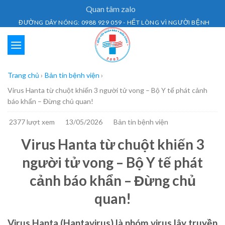
Skip
Quan tâm zalo
to
ĐƯỜNG DÂY NÓNG: 0988 929 059 - HẾT LÒNG VÌ NGƯỜI BỆNH
content
Trang chủ
›
Bản tin bệnh viện
›
Virus Hanta từ chuột khiến 3 người tử vong – Bộ Y tế phát cảnh
báo khẩn – Đừng chủ quan!
2377 lượt xem
13/05/2026
Bản tin bệnh viện
Virus Hanta từ chuột khiến 3
người tử vong – Bộ Y tế phát
cảnh báo khẩn – Đừng chủ
quan!
Virus Hanta (Hantavirus) là nhóm virus lây truyền