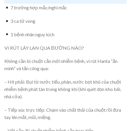
7 trường hợp mắc/nghi mắc
3 ca tử vong
1 bệnh nhân nguy kịch
VI RÚT LÂY LAN QUA ĐƯỜNG NÀO?
Không cần bị chuột cắn mới nhiễm bệnh, vi rút Hanta “ẩn
mình” và tấn công qua:
– Hít phải: Bụi từ nước tiểu, phân, nước bọt khô của chuột
nhiễm bệnh phát tán trong không khí (khi quét dọn kho bãi,
nhà cửa).
– Tiếp xúc trực tiếp: Chạm vào chất thải của chuột rồi đưa
tay lên mắt, mũi, miệng.
– Vết cắn: Bị chuột nhiễm bệnh cắn trực tiếp.