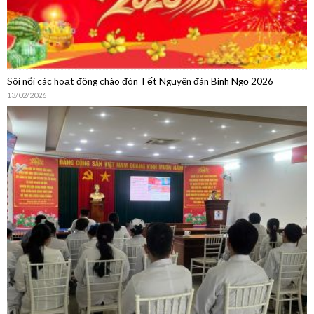
Sôi nổi các hoạt động chào đón Tết Nguyên đán Bính Ngọ 2026
13/02/2026
Sinh hoạt chuyên môn: Cập nhật chẩn đoán, điều trị, dự phòng bệnh
não mô cầu và Chia sẻ thực hành từ Phòng Tiêm chủng Bệnh viện Quân
Dân Y Miền Đông
15/01/2026