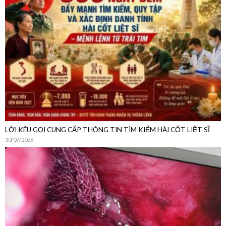
LỜI KÊU GỌI CUNG CẤP THÔNG TIN TÌM KIẾM HÀI CỐT LIỆT SĨ
30/07/2026