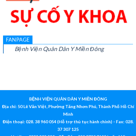
FANPAGE
Bệnh Viện Quân Dân Y Miền Đông
BỆNH VIỆN QUÂN DÂN Y MIỀN ĐÔNG
Địa chỉ: 50 Lê Văn Việt, Phường Tăng Nhơn Phú, Thành Phố Hồ Chí
Minh
Điện thoại: 028. 38 960 054 (Hỗ trợ thủ tục hành chính) - Fax: 028.
37 307 125
Hotline: 0339 308 880 - Cấp Cứu: 028 3730 7125 hoặc 115
Email:
bv@quandanymiendong.vn