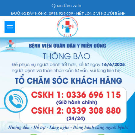
Skip
Quan tâm zalo
to
ĐƯỜNG DÂY NÓNG: 0988 929 059 - HẾT LÒNG VÌ NGƯỜI BỆNH
content
Lịch Khám Bệnh
Dịch vụ khám bệnh