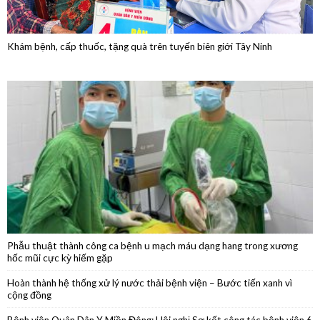
Phẫu thuật thành công ca bệnh u mạch máu dạng hang trong xương
hốc mũi cực kỳ hiếm gặp
Hoàn thành hệ thống xử lý nước thải bệnh viện – Bước tiến xanh vì
cộng đồng
Bệnh viện Quân Dân Y Miền Đông: Hội nghị Sơ kết công tác bệnh viện 6
tháng đầu năm 2026
Phẫu thuật nội soi thành công cắt thân đuôi tụy do u nang nhầy kích
thước lớn