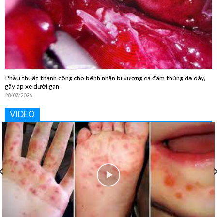
Phẫu thuật thành công cho bệnh nhân bị xương cá đâm thủng dạ dày,
gây áp xe dưới gan
28/07/2026
VIDEO
Khoa Vật lý trị liệu và Phục hồi chức năng: “Phục hồi tận
tâm – Nâng tầm cuộc sống”