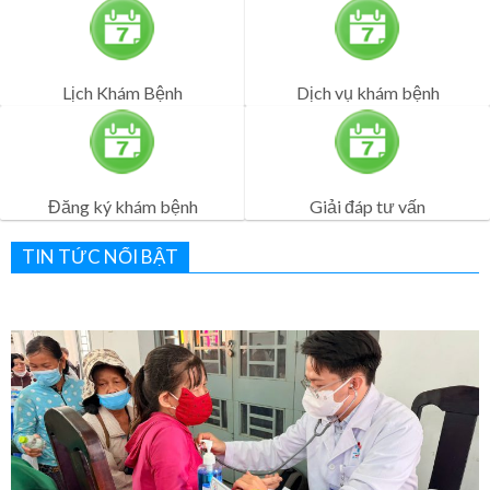
Đăng ký khám bệnh
Giải đáp tư vấn
TIN TỨC NỔI BẬT
Bệnh viện Quân Dân Y Miền Đông sôi nổi lễ ra