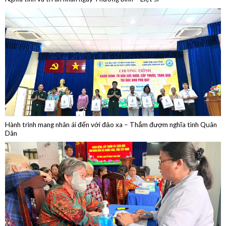
Hành trình mang nhân ái đến với đảo xa – Thắm đượm nghĩa tình Quân
Dân
Khám bệnh, cấp thuốc, tặng quà trên tuyến biên giới Tây Ninh