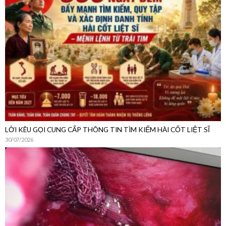
LỜI KÊU GỌI CUNG CẤP THÔNG TIN TÌM KIẾM HÀI CỐT LIỆT SĨ
30/07/2026