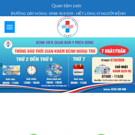
Skip
Quan tâm zalo
to
ĐƯỜNG DÂY NÓNG: 0988 929 059 - HẾT LÒNG VÌ NGƯỜI BỆNH
content