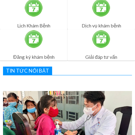
Đăng ký khám bệnh
Giải đáp tư vấn
TIN TỨC NỔI BẬT
Bệnh viện Quân Dân Y Miền Đông sôi nổi lễ ra