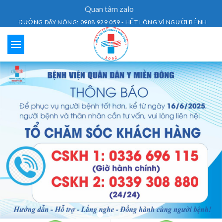
Skip
Quan tâm zalo
to
ĐƯỜNG DÂY NÓNG: 0988 929 059 - HẾT LÒNG VÌ NGƯỜI BỆNH
content
Lịch Khám Bệnh
Dịch vụ khám bệnh