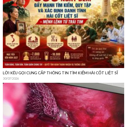
LỜI KÊU GỌI CUNG CẤP THÔNG TIN TÌM KIẾM HÀI CỐT LIỆT SĨ
30/07/2026