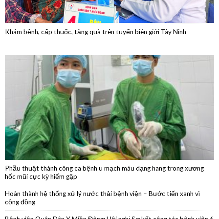
Phẫu thuật thành công ca bệnh u mạch máu dạng hang trong xương
hốc mũi cực kỳ hiếm gặp
Hoàn thành hệ thống xử lý nước thải bệnh viện – Bước tiến xanh vì
cộng đồng
Bệnh viện Quân Dân Y Miền Đông: Hội nghị Sơ kết công tác bệnh viện 6
tháng đầu năm 2026
Phẫu thuật nội soi thành công cắt thân đuôi tụy do u nang nhầy kích
thước lớn