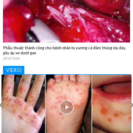
Phẫu thuật thành công cho bệnh nhân bị xương cá đâm thủng dạ dày,
gây áp xe dưới gan
28/07/2026
VIDEO
Khoa Vật lý trị liệu và Phục hồi chức năng: “Phục hồi tận
tâm – Nâng tầm cuộc sống”