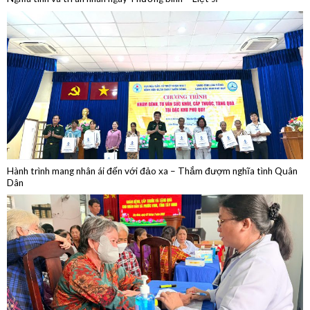
Hành trình mang nhân ái đến với đảo xa – Thắm đượm nghĩa tình Quân
Dân
Khám bệnh, cấp thuốc, tặng quà trên tuyến biên giới Tây Ninh