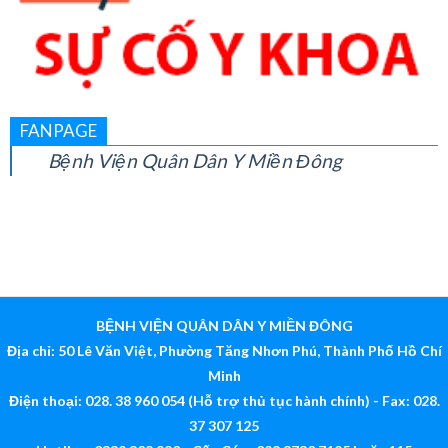
FANPAGE
Bệnh Viện Quân Dân Y Miền Đông
BỆNH VIỆN QUÂN DÂN Y MIỀN ĐÔNG
Địa chỉ: 50 Lê Văn Việt, Phường Tăng Nhơn Phú, Thành Phố Hồ Chí
Minh
Điện thoại: 028. 38 960 054 (Hỗ trợ thủ tục hành chính) - Fax: 028.
37 307 125
Hotline: 0339 308 880 - Cấp Cứu: 028 3730 7125 hoặc 115
Email:
bv@quandanymiendong.vn