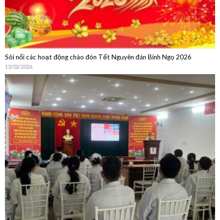
Sôi nổi các hoạt động chào đón Tết Nguyên đán Bính Ngọ 2026
13/02/2026
Sinh hoạt chuyên môn: Cập nhật chẩn đoán, điều trị, dự phòng bệnh
não mô cầu và Chia sẻ thực hành từ Phòng Tiêm chủng Bệnh viện Quân
Dân Y Miền Đông
15/01/2026