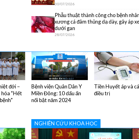
30/07/2026
Phẫu thuật thành công cho bệnh nhân
xương cá đâm thủng dạ dày, gây áp x
dưới gan
28/07/2026
iệt đới –
Bệnh viện Quân Dân Y
Tiền Huyết áp và c
u hóa “Hết
Miền Đông: 10 dấu ấn
điều trị
 bệnh”
nổi bật năm 2024
NGHIÊN CỨU KHOA HỌC