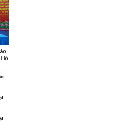
hào
 Hồ
năm
ạt
ạt
4