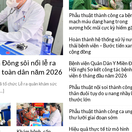
Phẫu thuật thành công ca bệ
mạch máu dạng hang trong
xương hốc mũi cực kỳ hiếm g
Hoàn thành hệ thống xử lý n
thải bệnh viện – Bước tiến xan
cộng đồng
Đông sôi nổi lễ ra
Bệnh viện Quân Dân Y Miền 
Hội nghị Sơ kết công tác bệnh
ỳ toàn dân năm 2026
viện 6 tháng đầu năm 2026
 tổ chức Lễ ra quân khám sức
Phẫu thuật nội soi thành côn
..]
thân đuôi tụy do u nang nhầy 
thước lớn
Phẫu thuật thành công ca un
thư lưỡi giai đoạn sớm
Hiệu quả thực tế từ mô hình
g
Khám bệnh, cấp