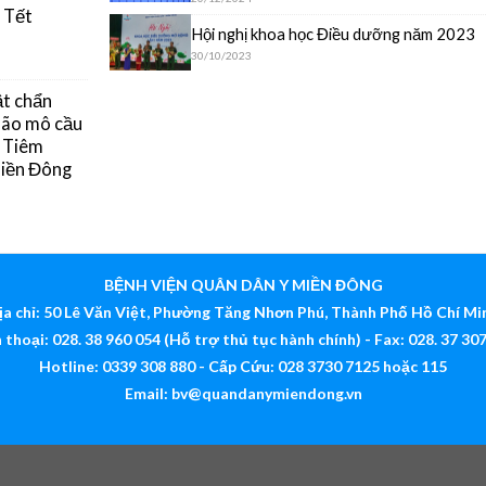
 Tết
Hội nghị khoa học Điều dưỡng năm 2023
30/10/2023
ật chẩn
 não mô cầu
g Tiêm
Miền Đông
BỆNH VIỆN QUÂN DÂN Y MIỀN ĐÔNG
ịa chỉ: 50 Lê Văn Việt, Phường Tăng Nhơn Phú, Thành Phố Hồ Chí Mi
 thoại: 028. 38 960 054 (Hỗ trợ thủ tục hành chính) - Fax: 028. 37 30
Hotline: 0339 308 880 - Cấp Cứu: 028 3730 7125 hoặc 115
Email:
bv@quandanymiendong.vn