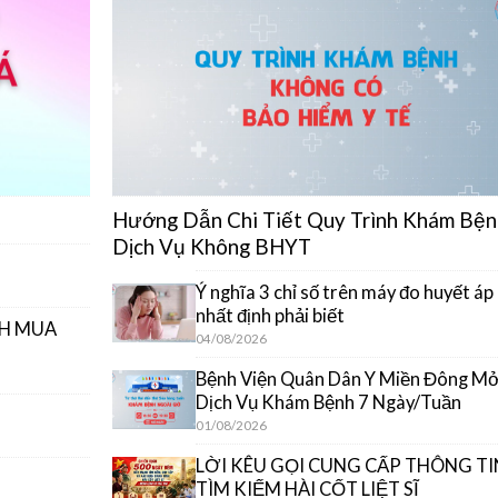
Hướng Dẫn Chi Tiết Quy Trình Khám Bện
Dịch Vụ Không BHYT
Ý nghĩa 3 chỉ số trên máy đo huyết áp
nhất định phải biết
CH MUA
04/08/2026
Bệnh Viện Quân Dân Y Miền Đông M
Dịch Vụ Khám Bệnh 7 Ngày/Tuần
01/08/2026
LỜI KÊU GỌI CUNG CẤP THÔNG TI
TÌM KIẾM HÀI CỐT LIỆT SĨ