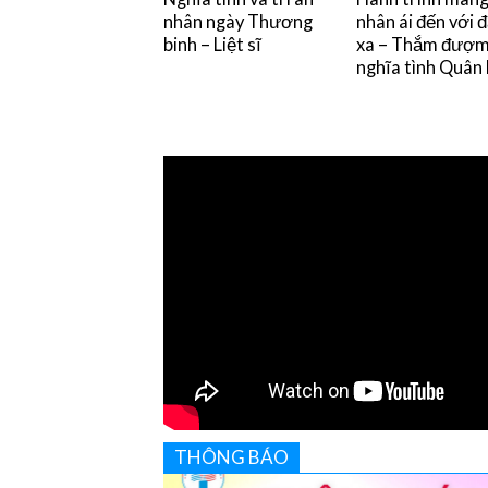
nhân ngày Thương
nhân ái đến với 
binh – Liệt sĩ
xa – Thắm đượ
nghĩa tình Quân
THÔNG BÁO