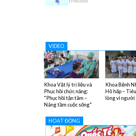
17/06/2026
VIDEO
y chân miệng và
Khoa Vật lý trị liệu và
Khoa Bệnh Nh
òng tránh
Phục hồi chức năng:
Hô hấp – Tiê
“Phục hồi tận tâm –
lòng vì người
Nâng tầm cuộc sống”
HOẠT ĐỘNG