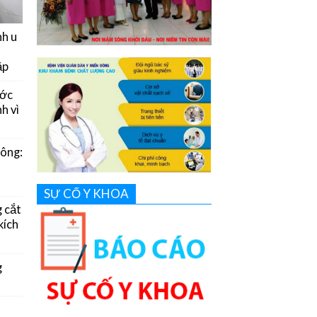
nh u
ặp
ước
h vì
Đông:
SỰ CỐ Y KHOA
g cắt
kích
g