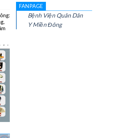
FANPAGE
Bệnh Viện Quân Dân
Đông:
g,
Y Miền Đông
năm