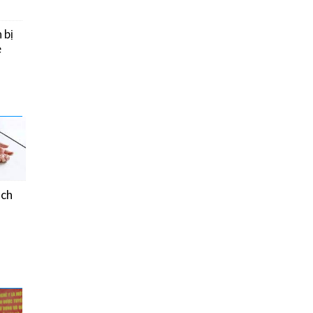
 bị
e
ách
Chế độ ăn của người
bệnh Đái tháo đường