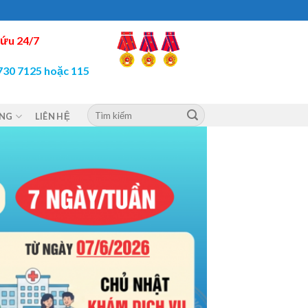
ứu 24/7
730 7125 hoặc 115
ỘNG
LIÊN HỆ