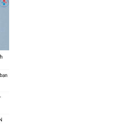
h
 bạn
ở
N