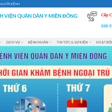
Ì NGƯỜI BỆNH
Cấp C
H VIỆN QUÂN DÂN Y MIỀN ĐÔNG
028 3
DỊCH VỤ
BỆNH NHÂN
TIN TỨC & SỰ KIỆN
HOẠT Đ