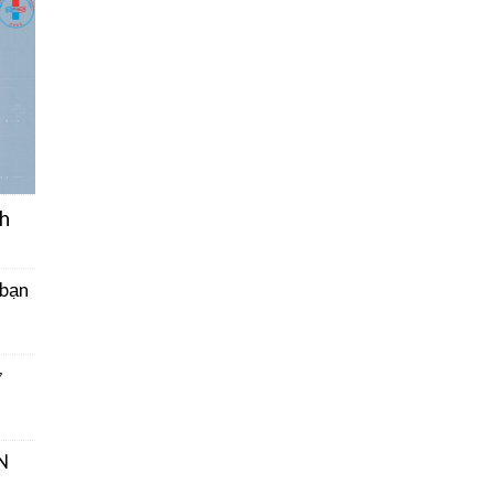
h
 bạn
ở
N