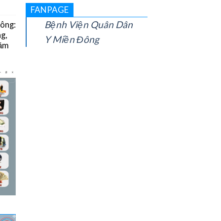
FANPAGE
Bệnh Viện Quân Dân
Đông:
g,
Y Miền Đông
năm