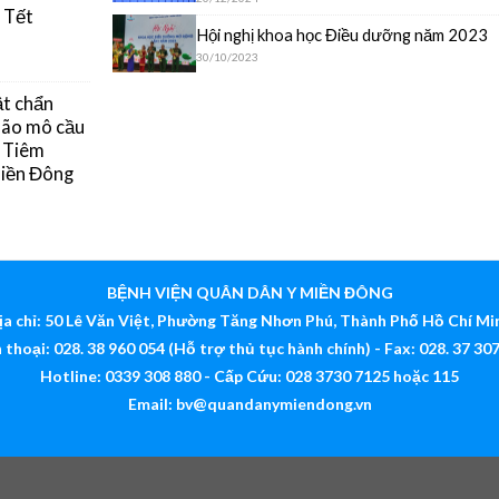
 Tết
Hội nghị khoa học Điều dưỡng năm 2023
30/10/2023
ật chẩn
 não mô cầu
g Tiêm
Miền Đông
BỆNH VIỆN QUÂN DÂN Y MIỀN ĐÔNG
ịa chỉ: 50 Lê Văn Việt, Phường Tăng Nhơn Phú, Thành Phố Hồ Chí Mi
 thoại: 028. 38 960 054 (Hỗ trợ thủ tục hành chính) - Fax: 028. 37 30
Hotline: 0339 308 880 - Cấp Cứu: 028 3730 7125 hoặc 115
Email:
bv@quandanymiendong.vn