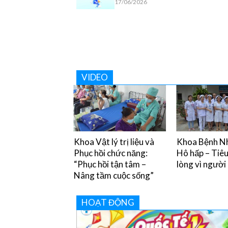
17/06/2026
VIDEO
y chân miệng và
Khoa Vật lý trị liệu và
Khoa Bệnh Nh
òng tránh
Phục hồi chức năng:
Hô hấp – Tiê
“Phục hồi tận tâm –
lòng vì người
Nâng tầm cuộc sống”
HOẠT ĐỘNG