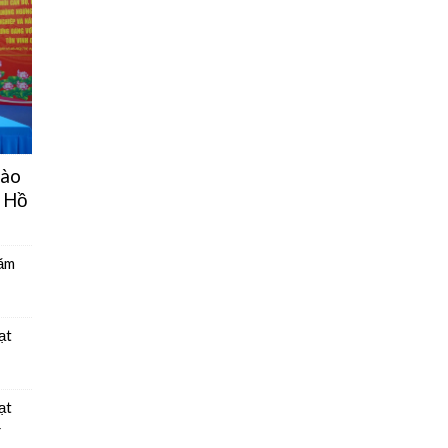
hào
 Hồ
năm
ạt
ạt
4