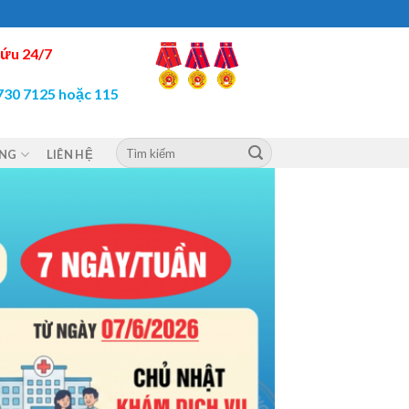
ứu 24/7
730 7125 hoặc 115
ỘNG
LIÊN HỆ