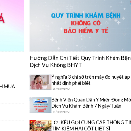
Hướng Dẫn Chi Tiết Quy Trình Khám Bện
Dịch Vụ Không BHYT
Ý nghĩa 3 chỉ số trên máy đo huyết áp
nhất định phải biết
CH MUA
04/08/2026
Bệnh Viện Quân Dân Y Miền Đông M
Dịch Vụ Khám Bệnh 7 Ngày/Tuần
01/08/2026
LỜI KÊU GỌI CUNG CẤP THÔNG TI
TÌM KIẾM HÀI CỐT LIỆT SĨ