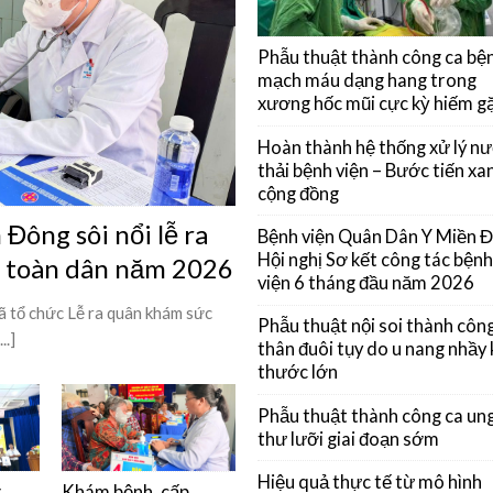
Phẫu thuật thành công ca bệ
mạch máu dạng hang trong
xương hốc mũi cực kỳ hiếm g
Hoàn thành hệ thống xử lý n
thải bệnh viện – Bước tiến xan
cộng đồng
Đông sôi nổi lễ ra
Bệnh viện Quân Dân Y Miền 
Hội nghị Sơ kết công tác bệnh
ỳ toàn dân năm 2026
viện 6 tháng đầu năm 2026
 tổ chức Lễ ra quân khám sức
Phẫu thuật nội soi thành côn
..]
thân đuôi tụy do u nang nhầy 
thước lớn
Phẫu thuật thành công ca un
thư lưỡi giai đoạn sớm
Hiệu quả thực tế từ mô hình
g
Khám bệnh, cấp