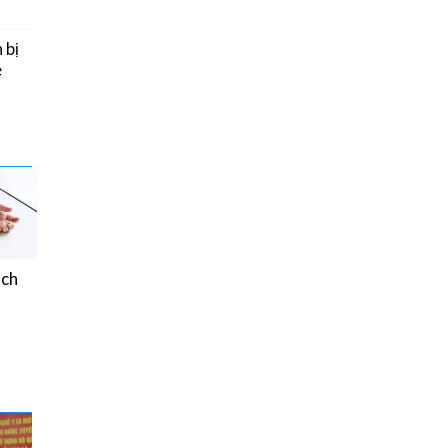
 bị
e
ách
Chế độ ăn của người
bệnh Đái tháo đường