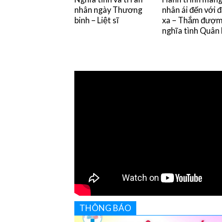
nhân ngày Thương
nhân ái đến với 
binh – Liệt sĩ
xa – Thắm đượ
nghĩa tình Quân
THÔNG BÁO