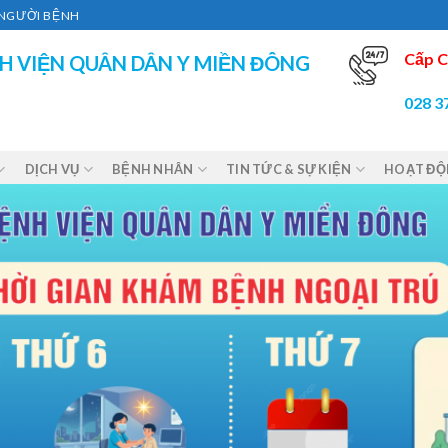
Ì NGƯỜI BỆNH
Cấp C
H VIỆN QUÂN DÂN Y MIỀN ĐÔNG
028 3
DỊCH VỤ
BỆNH NHÂN
TIN TỨC & SỰ KIỆN
HOẠT Đ