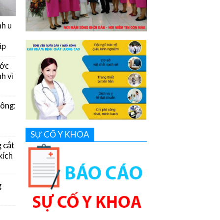
nh u
ặp
ước
h vì
Đông:
SỰ CỐ Y KHOA
g cắt
kích
g