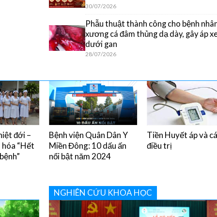
30/07/2026
Phẫu thuật thành công cho bệnh nhân
xương cá đâm thủng dạ dày, gây áp x
dưới gan
28/07/2026
iệt đới –
Bệnh viện Quân Dân Y
Tiền Huyết áp và c
u hóa “Hết
Miền Đông: 10 dấu ấn
điều trị
 bệnh”
nổi bật năm 2024
NGHIÊN CỨU KHOA HỌC