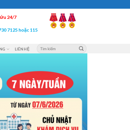
ứu 24/7
730 7125 hoặc 115
ỘNG
LIÊN HỆ