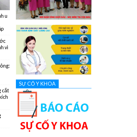
nh u
ặp
ước
h vì
Đông:
SỰ CỐ Y KHOA
g cắt
kích
g