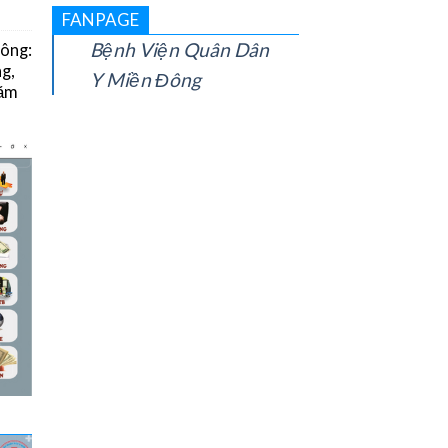
FANPAGE
Bệnh Viện Quân Dân
Đông:
g,
Y Miền Đông
năm