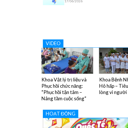
17/06/2026
VIDEO
y chân miệng và
Khoa Vật lý trị liệu và
Khoa Bệnh Nh
òng tránh
Phục hồi chức năng:
Hô hấp – Tiê
“Phục hồi tận tâm –
lòng vì người
Nâng tầm cuộc sống”
HOẠT ĐỘNG