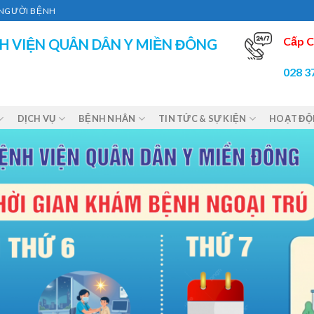
Ì NGƯỜI BỆNH
Cấp C
H VIỆN QUÂN DÂN Y MIỀN ĐÔNG
028 3
DỊCH VỤ
BỆNH NHÂN
TIN TỨC & SỰ KIỆN
HOẠT Đ