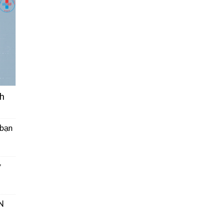
h
 bạn
ở
N