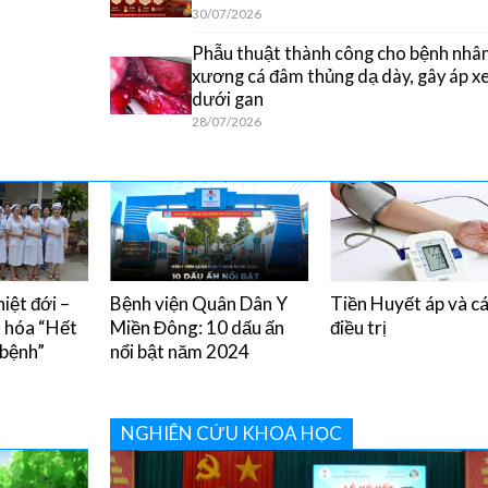
30/07/2026
Phẫu thuật thành công cho bệnh nhân
xương cá đâm thủng dạ dày, gây áp x
dưới gan
28/07/2026
iệt đới –
Bệnh viện Quân Dân Y
Tiền Huyết áp và c
u hóa “Hết
Miền Đông: 10 dấu ấn
điều trị
 bệnh”
nổi bật năm 2024
NGHIÊN CỨU KHOA HỌC