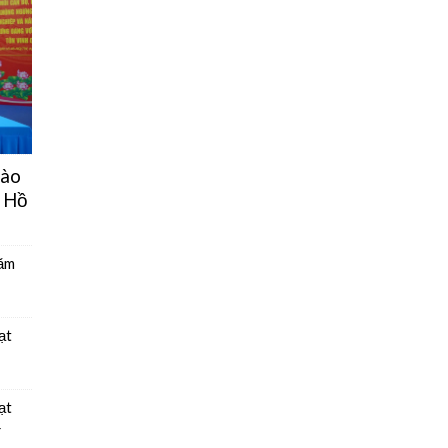
hào
 Hồ
năm
ạt
ạt
4