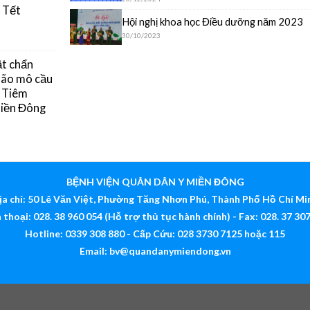
 Tết
Hội nghị khoa học Điều dưỡng năm 2023
30/10/2023
ật chẩn
 não mô cầu
g Tiêm
Miền Đông
BỆNH VIỆN QUÂN DÂN Y MIỀN ĐÔNG
ịa chỉ: 50 Lê Văn Việt, Phường Tăng Nhơn Phú, Thành Phố Hồ Chí Mi
 thoại: 028. 38 960 054 (Hỗ trợ thủ tục hành chính) - Fax: 028. 37 30
Hotline: 0339 308 880 - Cấp Cứu: 028 3730 7125 hoặc 115
Email:
bv@quandanymiendong.vn