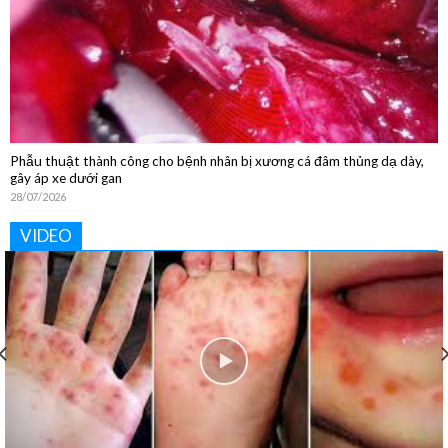
Phẫu thuật thành công cho bệnh nhân bị xương cá đâm thủng dạ dày,
gây áp xe dưới gan
28/07/2026
VIDEO
Khoa Vật lý trị liệu và Phục hồi chức năng: “Phục hồi tận
tâm – Nâng tầm cuộc sống”