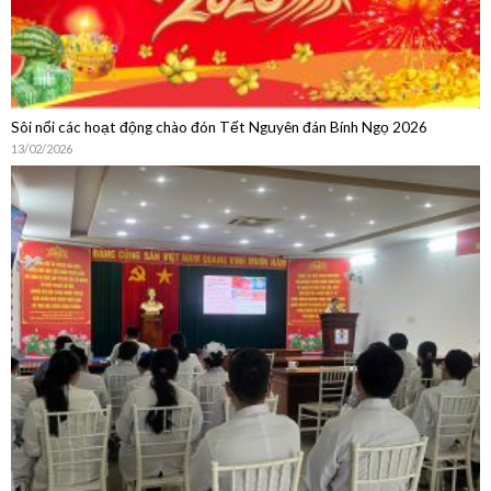
Sôi nổi các hoạt động chào đón Tết Nguyên đán Bính Ngọ 2026
13/02/2026
Sinh hoạt chuyên môn: Cập nhật chẩn đoán, điều trị, dự phòng bệnh
não mô cầu và Chia sẻ thực hành từ Phòng Tiêm chủng Bệnh viện Quân
Dân Y Miền Đông
15/01/2026