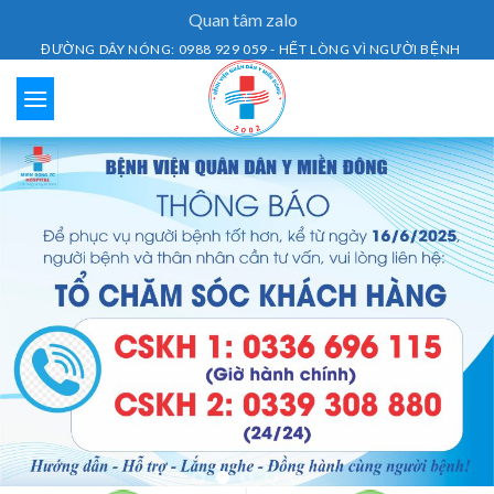
Skip
Quan tâm zalo
to
ĐƯỜNG DÂY NÓNG: 0988 929 059 - HẾT LÒNG VÌ NGƯỜI BỆNH
content
Lịch Khám Bệnh
Dịch vụ khám bệnh