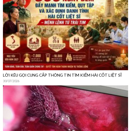
LỜI KÊU GỌI CUNG CẤP THÔNG TIN TÌM KIẾM HÀI CỐT LIỆT SĨ
30/07/2026