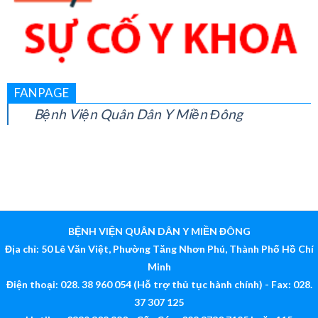
FANPAGE
Bệnh Viện Quân Dân Y Miền Đông
BỆNH VIỆN QUÂN DÂN Y MIỀN ĐÔNG
Địa chỉ: 50 Lê Văn Việt, Phường Tăng Nhơn Phú, Thành Phố Hồ Chí
Minh
Điện thoại: 028. 38 960 054 (Hỗ trợ thủ tục hành chính) - Fax: 028.
37 307 125
Hotline: 0339 308 880 - Cấp Cứu: 028 3730 7125 hoặc 115
Email:
bv@quandanymiendong.vn