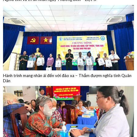
Hành trình mang nhân ái đến với đảo xa – Thắm đượm nghĩa tình Quân
Dân
Khám bệnh, cấp thuốc, tặng quà trên tuyến biên giới Tây Ninh