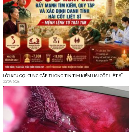
LỜI KÊU GỌI CUNG CẤP THÔNG TIN TÌM KIẾM HÀI CỐT LIỆT SĨ
30/07/2026