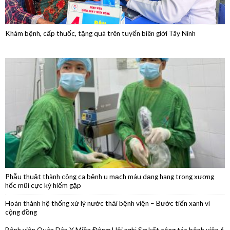
Phẫu thuật thành công ca bệnh u mạch máu dạng hang trong xương
hốc mũi cực kỳ hiếm gặp
Hoàn thành hệ thống xử lý nước thải bệnh viện – Bước tiến xanh vì
cộng đồng
Bệnh viện Quân Dân Y Miền Đông: Hội nghị Sơ kết công tác bệnh viện 6
tháng đầu năm 2026
Phẫu thuật nội soi thành công cắt thân đuôi tụy do u nang nhầy kích
thước lớn