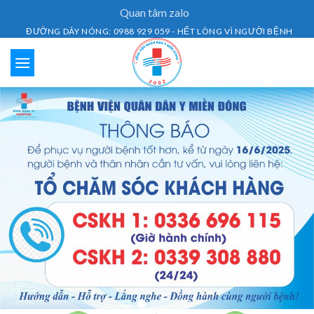
Skip
Quan tâm zalo
to
ĐƯỜNG DÂY NÓNG: 0988 929 059 - HẾT LÒNG VÌ NGƯỜI BỆNH
content
Lịch Khám Bệnh
Dịch vụ khám bệnh