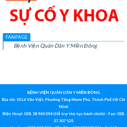
FANPAGE
Bệnh Viện Quân Dân Y Miền Đông
BỆNH VIỆN QUÂN DÂN Y MIỀN ĐÔNG
Địa chỉ: 50 Lê Văn Việt, Phường Tăng Nhơn Phú, Thành Phố Hồ Chí
Minh
Điện thoại: 028. 38 960 054 (Hỗ trợ thủ tục hành chính) - Fax: 028.
37 307 125
Hotline: 0339 308 880 - Cấp Cứu: 028 3730 7125 hoặc 115
Email:
bv@quandanymiendong.vn