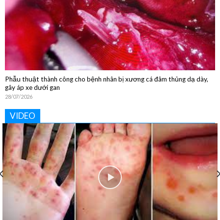
Phẫu thuật thành công cho bệnh nhân bị xương cá đâm thủng dạ dày,
gây áp xe dưới gan
28/07/2026
VIDEO
Khoa Vật lý trị liệu và Phục hồi chức năng: “Phục hồi tận
tâm – Nâng tầm cuộc sống”