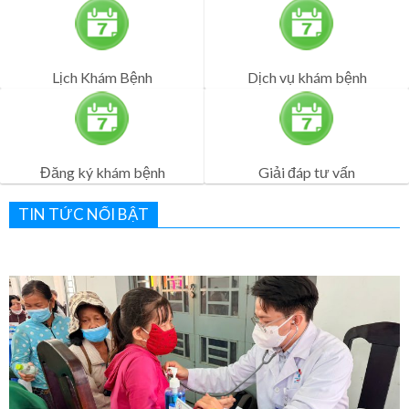
Đăng ký khám bệnh
Giải đáp tư vấn
TIN TỨC NỔI BẬT
Bệnh viện Quân Dân Y Miền Đông sôi nổi lễ ra