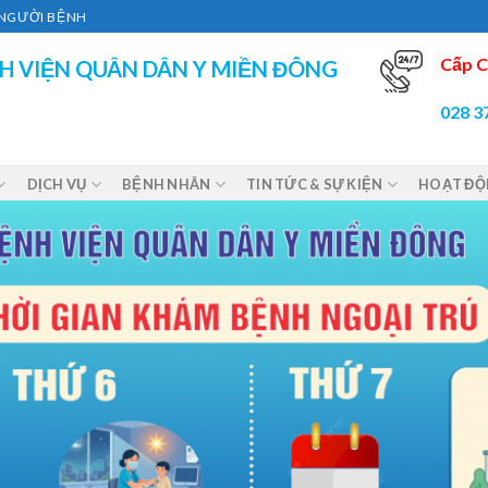
Ì NGƯỜI BỆNH
Cấp C
H VIỆN QUÂN DÂN Y MIỀN ĐÔNG
028 3
DỊCH VỤ
BỆNH NHÂN
TIN TỨC & SỰ KIỆN
HOẠT Đ