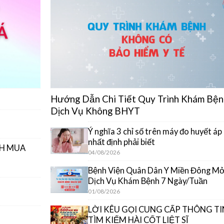
Hướng Dẫn Chi Tiết Quy Trình Khám Bện
Dịch Vụ Không BHYT
Ý nghĩa 3 chỉ số trên máy đo huyết áp
nhất định phải biết
CH MUA
04/08/2026
Bệnh Viện Quân Dân Y Miền Đông M
Dịch Vụ Khám Bệnh 7 Ngày/Tuần
01/08/2026
LỜI KÊU GỌI CUNG CẤP THÔNG TI
TÌM KIẾM HÀI CỐT LIỆT SĨ