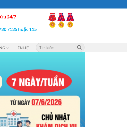
ứu 24/7
730 7125 hoặc 115
ỘNG
LIÊN HỆ