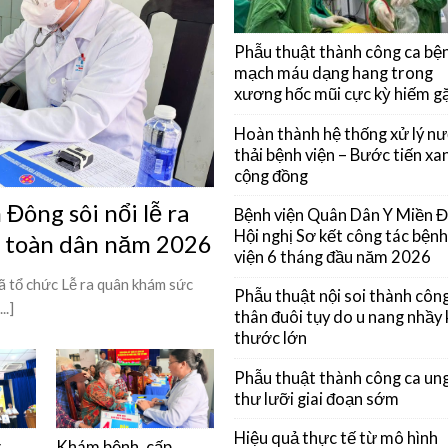
Phẫu thuật thành công ca bệ
mạch máu dạng hang trong
xương hốc mũi cực kỳ hiếm g
Hoàn thành hệ thống xử lý n
thải bệnh viện – Bước tiến xan
cộng đồng
Đông sôi nổi lễ ra
Bệnh viện Quân Dân Y Miền 
Hội nghị Sơ kết công tác bệnh
ỳ toàn dân năm 2026
viện 6 tháng đầu năm 2026
 tổ chức Lễ ra quân khám sức
Phẫu thuật nội soi thành côn
..]
thân đuôi tụy do u nang nhầy 
thước lớn
Phẫu thuật thành công ca un
thư lưỡi giai đoạn sớm
Hiệu quả thực tế từ mô hình
g
Khám bệnh, cấp