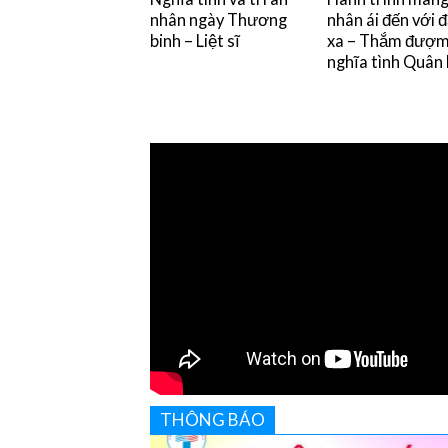
nhân ngày Thương
nhân ái đến với 
binh – Liệt sĩ
xa – Thắm đượ
nghĩa tình Quân
THÔNG BÁO