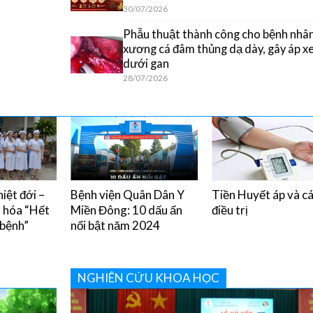
30/07/2026
Phẫu thuật thành công cho bệnh nhân
xương cá đâm thủng dạ dày, gây áp x
dưới gan
28/07/2026
iệt đới –
Bệnh viện Quân Dân Y
Tiền Huyết áp và c
u hóa “Hết
Miền Đông: 10 dấu ấn
điều trị
 bệnh”
nổi bật năm 2024
NGHIÊN CỨU KHOA HỌC