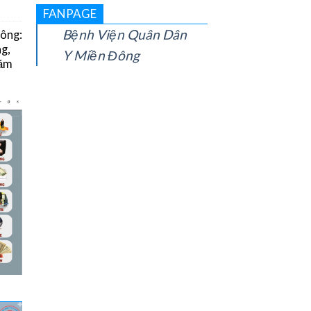
FANPAGE
Bệnh Viện Quân Dân
Đông:
g,
Y Miền Đông
năm