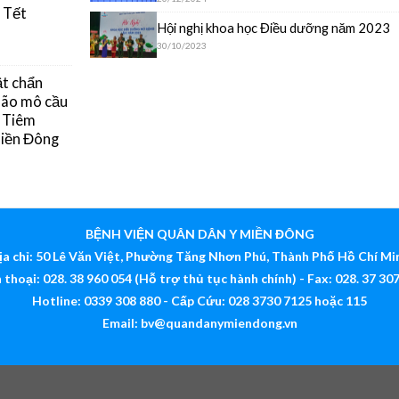
 Tết
Hội nghị khoa học Điều dưỡng năm 2023
30/10/2023
ật chẩn
 não mô cầu
g Tiêm
Miền Đông
BỆNH VIỆN QUÂN DÂN Y MIỀN ĐÔNG
ịa chỉ: 50 Lê Văn Việt, Phường Tăng Nhơn Phú, Thành Phố Hồ Chí Mi
 thoại: 028. 38 960 054 (Hỗ trợ thủ tục hành chính) - Fax: 028. 37 30
Hotline: 0339 308 880 - Cấp Cứu: 028 3730 7125 hoặc 115
Email:
bv@quandanymiendong.vn