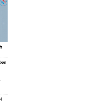
h
 bạn
ở
N