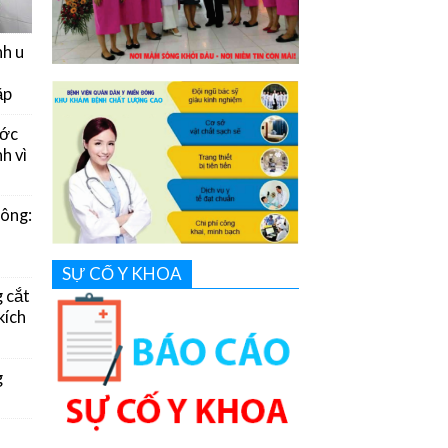
nh u
ặp
ước
h vì
Đông:
SỰ CỐ Y KHOA
g cắt
kích
g