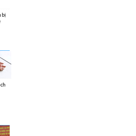
 bị
e
ách
Chế độ ăn của người
bệnh Đái tháo đường