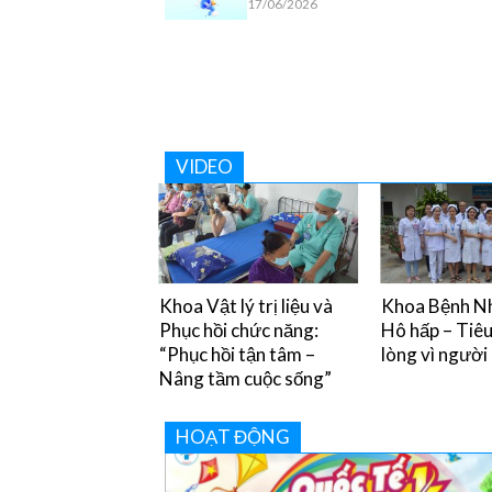
17/06/2026
VIDEO
y chân miệng và
Khoa Vật lý trị liệu và
Khoa Bệnh Nh
òng tránh
Phục hồi chức năng:
Hô hấp – Tiê
“Phục hồi tận tâm –
lòng vì người
Nâng tầm cuộc sống”
HOẠT ĐỘNG