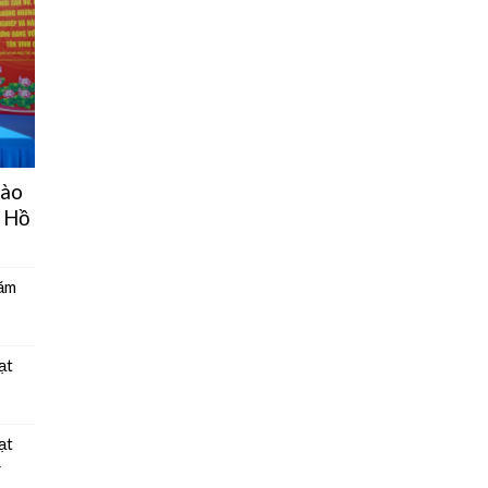
hào
 Hồ
năm
ạt
ạt
4