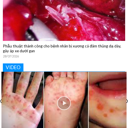
Phẫu thuật thành công cho bệnh nhân bị xương cá đâm thủng dạ dày,
gây áp xe dưới gan
28/07/2026
VIDEO
Khoa Vật lý trị liệu và Phục hồi chức năng: “Phục hồi tận
tâm – Nâng tầm cuộc sống”