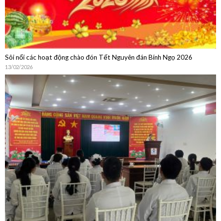
Sôi nổi các hoạt động chào đón Tết Nguyên đán Bính Ngọ 2026
13/02/2026
Sinh hoạt chuyên môn: Cập nhật chẩn đoán, điều trị, dự phòng bệnh
não mô cầu và Chia sẻ thực hành từ Phòng Tiêm chủng Bệnh viện Quân
Dân Y Miền Đông
15/01/2026