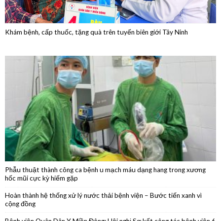
Phẫu thuật thành công ca bệnh u mạch máu dạng hang trong xương
hốc mũi cực kỳ hiếm gặp
Hoàn thành hệ thống xử lý nước thải bệnh viện – Bước tiến xanh vì
cộng đồng
Bệnh viện Quân Dân Y Miền Đông: Hội nghị Sơ kết công tác bệnh viện 6
tháng đầu năm 2026
Phẫu thuật nội soi thành công cắt thân đuôi tụy do u nang nhầy kích
thước lớn