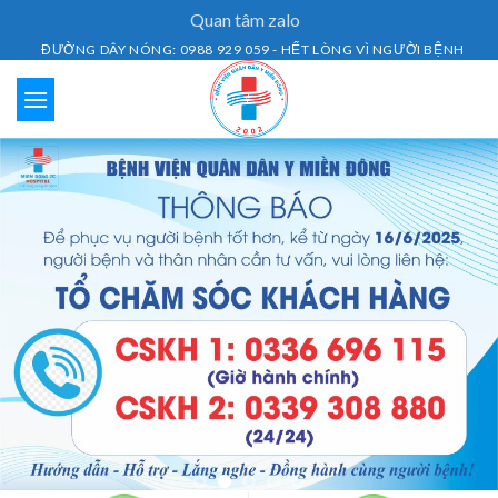
Skip
Quan tâm zalo
to
ĐƯỜNG DÂY NÓNG: 0988 929 059 - HẾT LÒNG VÌ NGƯỜI BỆNH
content
Lịch Khám Bệnh
Dịch vụ khám bệnh