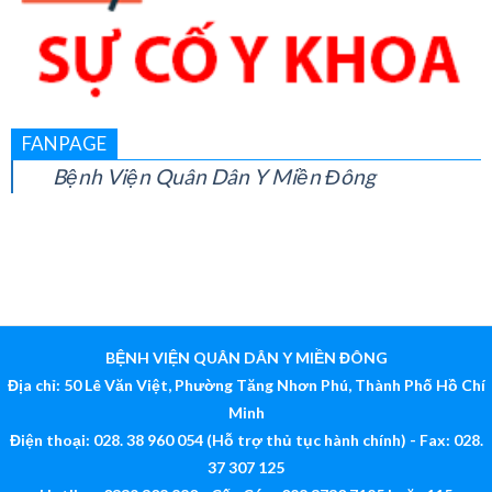
FANPAGE
Bệnh Viện Quân Dân Y Miền Đông
BỆNH VIỆN QUÂN DÂN Y MIỀN ĐÔNG
Địa chỉ: 50 Lê Văn Việt, Phường Tăng Nhơn Phú, Thành Phố Hồ Chí
Minh
Điện thoại: 028. 38 960 054 (Hỗ trợ thủ tục hành chính) - Fax: 028.
37 307 125
Hotline: 0339 308 880 - Cấp Cứu: 028 3730 7125 hoặc 115
Email:
bv@quandanymiendong.vn