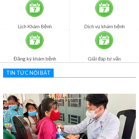
Đăng ký khám bệnh
Giải đáp tư vấn
TIN TỨC NỔI BẬT
Bệnh viện Quân Dân Y Miền Đông sôi nổi lễ ra