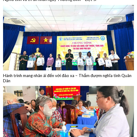
Hành trình mang nhân ái đến với đảo xa – Thắm đượm nghĩa tình Quân
Dân
Khám bệnh, cấp thuốc, tặng quà trên tuyến biên giới Tây Ninh