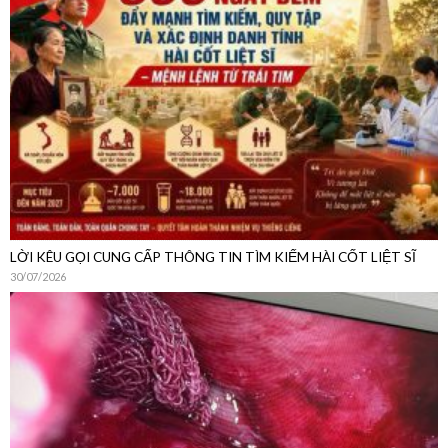
LỜI KÊU GỌI CUNG CẤP THÔNG TIN TÌM KIẾM HÀI CỐT LIỆT SĨ
30/07/2026