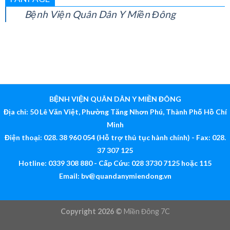
FANPAGE
Bệnh Viện Quân Dân Y Miền Đông
BỆNH VIỆN QUÂN DÂN Y MIỀN ĐÔNG
Địa chỉ: 50 Lê Văn Việt, Phường Tăng Nhơn Phú, Thành Phố Hồ Chí
Minh
Điện thoại: 028. 38 960 054 (Hỗ trợ thủ tục hành chính) - Fax: 028.
37 307 125