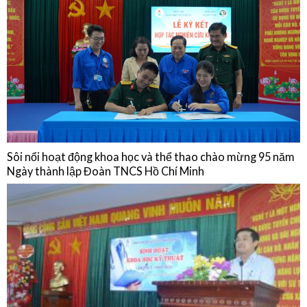
Sinh hoạt chuyên môn: Cập nhật chẩn đoán, điều trị, dự phòng bệnh
não mô cầu và Chia sẻ thực hành từ Phòng Tiêm chủng Bệnh viện Quân
Dân Y Miền Đông
15/01/2026
NGHIÊN CỨU KHOA HỌC
Sôi nổi hoạt động khoa học và thể thao chào mừng 95 năm
Ngày thành lập Đoàn TNCS Hồ Chí Minh