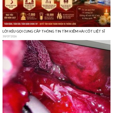
LỜI KÊU GỌI CUNG CẤP THÔNG TIN TÌM KIẾM HÀI CỐT LIỆT SĨ
30/07/2026