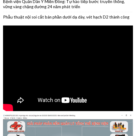
Phẫu thuật nội soi thành công cắt thân đuôi tụy do u nang nhầy kích
thước lớn
Phẫu thuật thành công ca ung thư lưỡi giai đoạn sớm
Hiệu quả thực tế từ mô hình khám bệnh 7 ngày/tuần
Bệnh viện Quân Dân Y Miền Đông: Tự hào tiếp bước truyền thống,
vững vàng chặng đường 24 năm phát triển
Phẫu thuật nội soi cắt bán phần dưới dạ dày, vét hạch D2 thành công