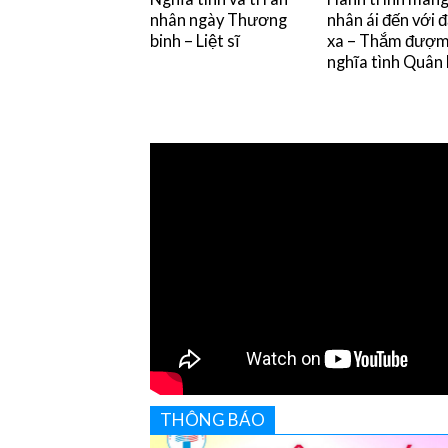
nhân ngày Thương
nhân ái đến với 
binh – Liệt sĩ
xa – Thắm đượ
nghĩa tình Quân
THÔNG BÁO