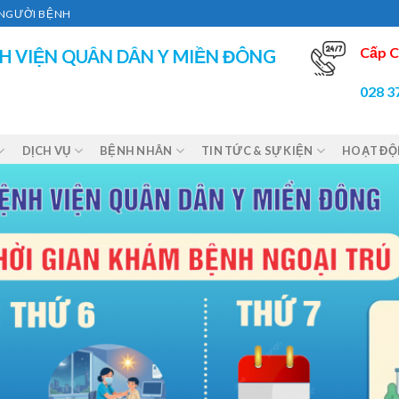
Ì NGƯỜI BỆNH
Cấp C
H VIỆN QUÂN DÂN Y MIỀN ĐÔNG
028 3
DỊCH VỤ
BỆNH NHÂN
TIN TỨC & SỰ KIỆN
HOẠT Đ