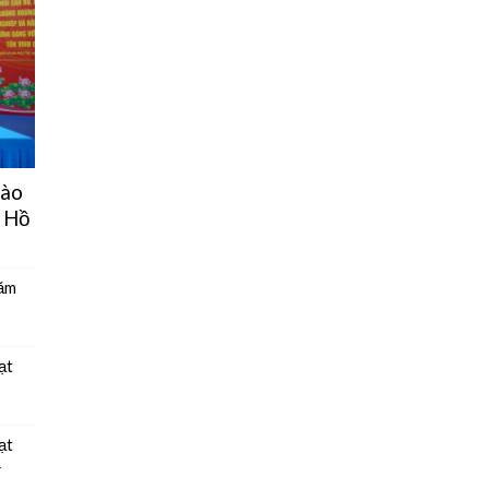
hào
 Hồ
năm
ạt
ạt
4