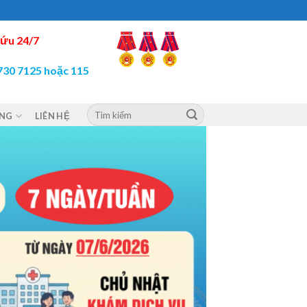
ứu 24/7
730 7125 hoặc 115
ỘNG
LIÊN HỆ