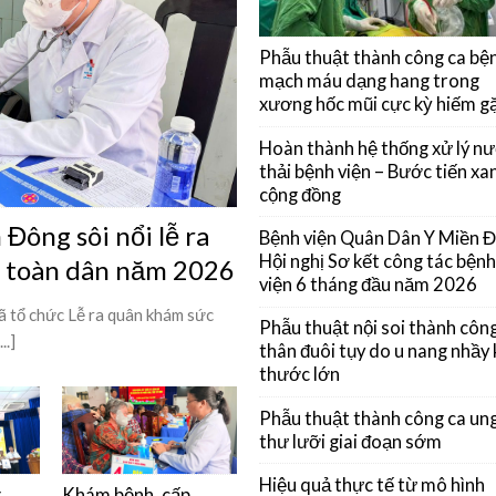
Phẫu thuật thành công ca bệ
mạch máu dạng hang trong
xương hốc mũi cực kỳ hiếm g
Hoàn thành hệ thống xử lý n
thải bệnh viện – Bước tiến xan
cộng đồng
Đông sôi nổi lễ ra
Bệnh viện Quân Dân Y Miền 
Hội nghị Sơ kết công tác bệnh
ỳ toàn dân năm 2026
viện 6 tháng đầu năm 2026
 tổ chức Lễ ra quân khám sức
Phẫu thuật nội soi thành côn
..]
thân đuôi tụy do u nang nhầy 
thước lớn
Phẫu thuật thành công ca un
thư lưỡi giai đoạn sớm
Hiệu quả thực tế từ mô hình
g
Khám bệnh, cấp