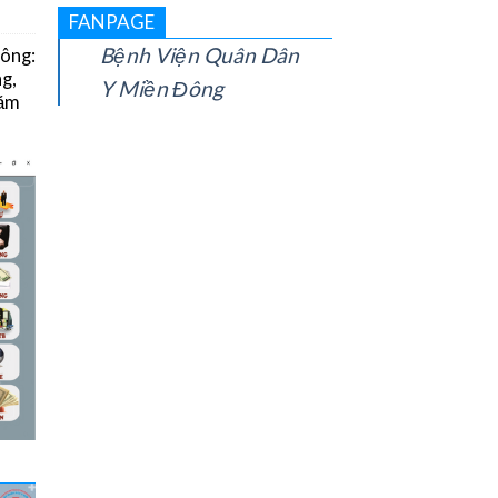
FANPAGE
Bệnh Viện Quân Dân
Đông:
g,
Y Miền Đông
năm