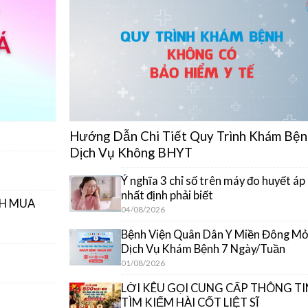
Hướng Dẫn Chi Tiết Quy Trình Khám Bện
Dịch Vụ Không BHYT
Ý nghĩa 3 chỉ số trên máy đo huyết áp
nhất định phải biết
CH MUA
04/08/2026
Bệnh Viện Quân Dân Y Miền Đông M
Dịch Vụ Khám Bệnh 7 Ngày/Tuần
01/08/2026
LỜI KÊU GỌI CUNG CẤP THÔNG TI
TÌM KIẾM HÀI CỐT LIỆT SĨ