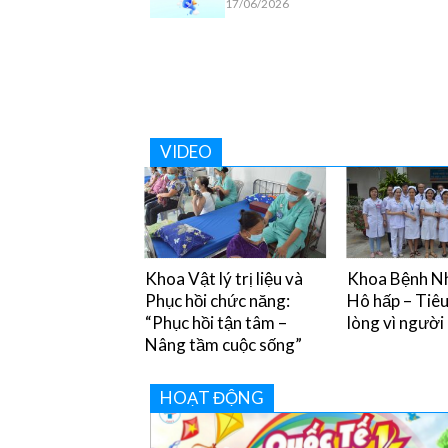
17/06/2026
VIDEO
y chân miệng và
Khoa Vật lý trị liệu và
Khoa Bệnh Nh
òng tránh
Phục hồi chức năng:
Hô hấp – Tiê
“Phục hồi tận tâm –
lòng vì người
Nâng tầm cuộc sống”
HOẠT ĐỘNG