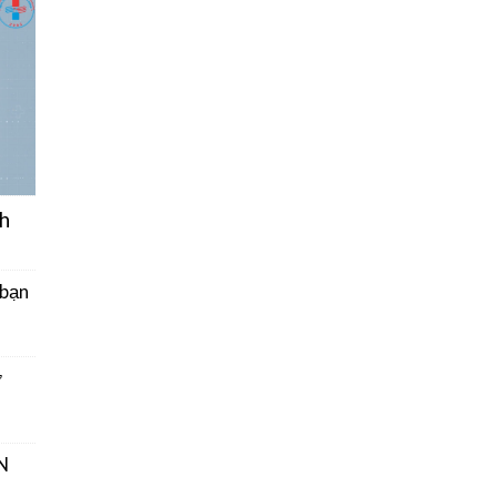
h
 bạn
ở
N