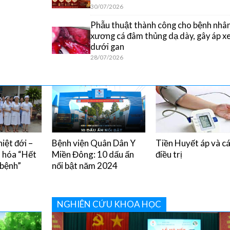
30/07/2026
Phẫu thuật thành công cho bệnh nhân
xương cá đâm thủng dạ dày, gây áp x
dưới gan
28/07/2026
iệt đới –
Bệnh viện Quân Dân Y
Tiền Huyết áp và c
u hóa “Hết
Miền Đông: 10 dấu ấn
điều trị
 bệnh”
nổi bật năm 2024
NGHIÊN CỨU KHOA HỌC