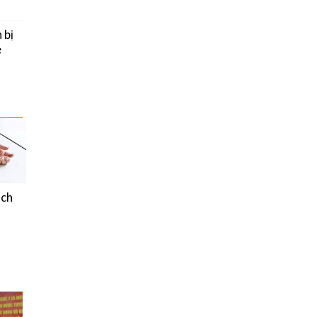
 bị
e
ách
Chế độ ăn của người
bệnh Đái tháo đường