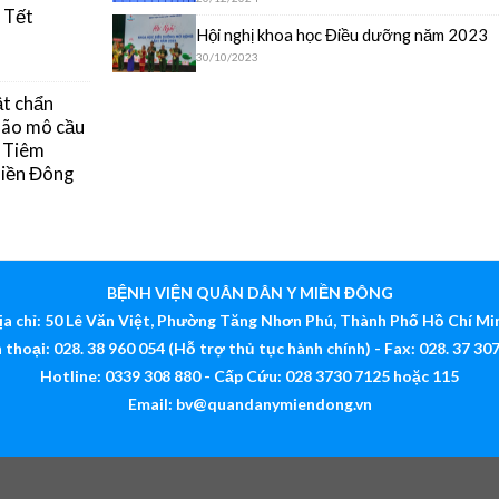
 Tết
Hội nghị khoa học Điều dưỡng năm 2023
30/10/2023
ật chẩn
 não mô cầu
g Tiêm
Miền Đông
BỆNH VIỆN QUÂN DÂN Y MIỀN ĐÔNG
ịa chỉ: 50 Lê Văn Việt, Phường Tăng Nhơn Phú, Thành Phố Hồ Chí Mi
 thoại: 028. 38 960 054 (Hỗ trợ thủ tục hành chính) - Fax: 028. 37 30
Hotline: 0339 308 880 - Cấp Cứu: 028 3730 7125 hoặc 115
Email:
bv@quandanymiendong.vn