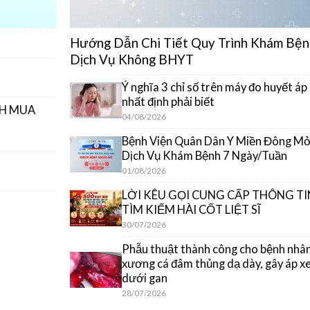
Hướng Dẫn Chi Tiết Quy Trình Khám Bện
Dịch Vụ Không BHYT
Ý nghĩa 3 chỉ số trên máy đo huyết áp
nhất định phải biết
CH MUA
04/08/2026
Bệnh Viện Quân Dân Y Miền Đông M
Dịch Vụ Khám Bệnh 7 Ngày/Tuần
01/08/2026
LỜI KÊU GỌI CUNG CẤP THÔNG TI
TÌM KIẾM HÀI CỐT LIỆT SĨ
30/07/2026
Phẫu thuật thành công cho bệnh nhân
xương cá đâm thủng dạ dày, gây áp x
dưới gan
28/07/2026