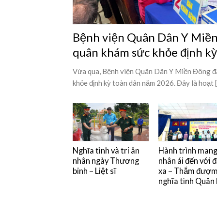
Bệnh viện Quân Dân Y Miền 
quân khám sức khỏe định k
Vừa qua, Bệnh viện Quân Dân Y Miền Đông đã
khỏe định kỳ toàn dân năm 2026. Đây là hoạt [.
Nghĩa tình và tri ân
Hành trình man
nhân ngày Thương
nhân ái đến với 
binh – Liệt sĩ
xa – Thắm đượ
nghĩa tình Quân