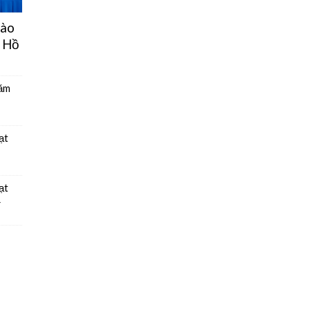
hào
 Hồ
năm
ạt
ạt
4