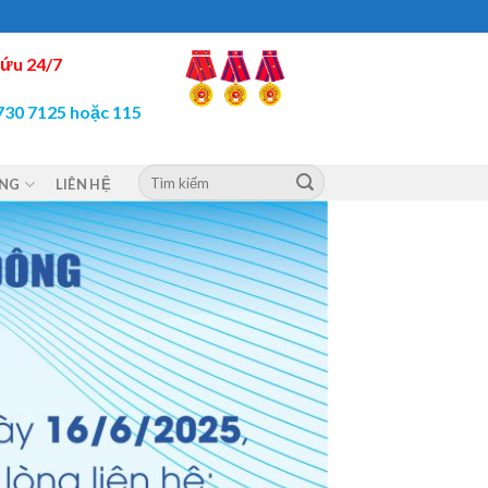
ứu 24/7
730 7125 hoặc 115
ỘNG
LIÊN HỆ