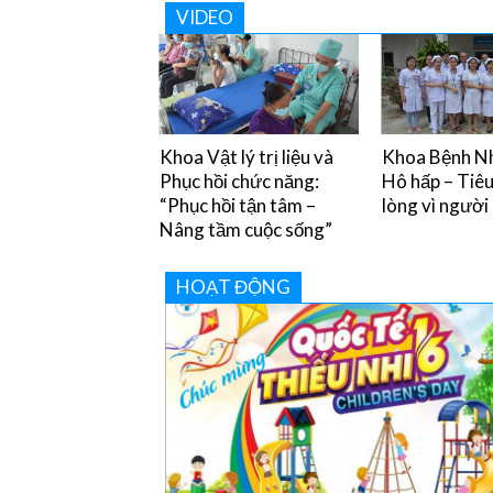
VIDEO
y chân miệng và
Khoa Vật lý trị liệu và
Khoa Bệnh Nh
òng tránh
Phục hồi chức năng:
Hô hấp – Tiê
“Phục hồi tận tâm –
lòng vì người
Nâng tầm cuộc sống”
HOẠT ĐỘNG