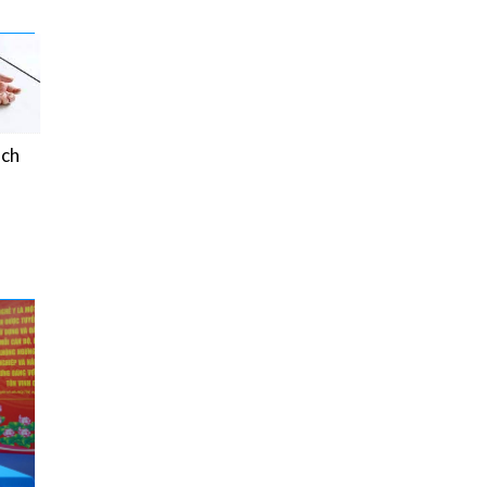
ách
Chế độ ăn của người
bệnh Đái tháo đường