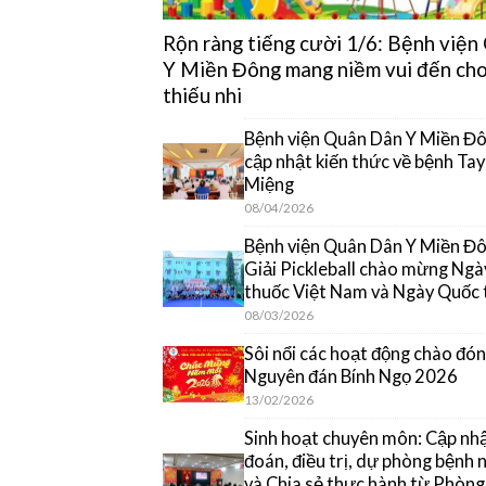
Rộn ràng tiếng cười 1/6: Bệnh việ
Y Miền Đông mang niềm vui đến cho
thiếu nhi
Bệnh viện Quân Dân Y Miền Đô
cập nhật kiến thức về bệnh Ta
Miệng
08/04/2026
Bệnh viện Quân Dân Y Miền Đôn
Giải Pickleball chào mừng Ngà
thuốc Việt Nam và Ngày Quốc 
08/03/2026
Sôi nổi các hoạt động chào đón
Nguyên đán Bính Ngọ 2026
13/02/2026
Sinh hoạt chuyên môn: Cập nh
đoán, điều trị, dự phòng bệnh
và Chia sẻ thực hành từ Phòn