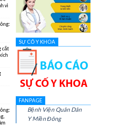
h vì
Đông:
SỰ CỐ Y KHOA
g cắt
kích
g
FANPAGE
Bệnh Viện Quân Dân
Đông:
g,
Y Miền Đông
năm