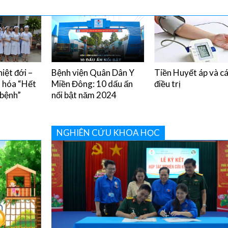
iệt đới –
Bệnh viện Quân Dân Y
Tiền Huyết áp và c
u hóa “Hết
Miền Đông: 10 dấu ấn
điều trị
 bệnh”
nổi bật năm 2024
NGHIÊN CỨU KHOA HỌC