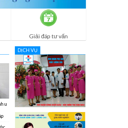
Giải đáp tư vấn
DỊCH VỤ
nh u
ặp
ước