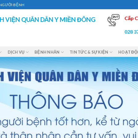
Ì NGƯỜI BỆNH
Cấp C
H VIỆN QUÂN DÂN Y MIỀN ĐÔNG
028 3
DỊCH VỤ
BỆNH NHÂN
TIN TỨC & SỰ KIỆN
HOẠT Đ