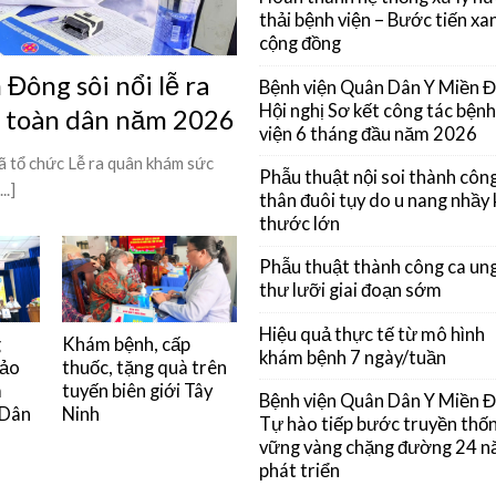
thải bệnh viện – Bước tiến xan
cộng đồng
Đông sôi nổi lễ ra
Bệnh viện Quân Dân Y Miền 
Hội nghị Sơ kết công tác bệnh
ỳ toàn dân năm 2026
viện 6 tháng đầu năm 2026
 tổ chức Lễ ra quân khám sức
Phẫu thuật nội soi thành côn
..]
thân đuôi tụy do u nang nhầy 
thước lớn
Phẫu thuật thành công ca un
thư lưỡi giai đoạn sớm
Hiệu quả thực tế từ mô hình
g
Khám bệnh, cấp
khám bệnh 7 ngày/tuần
đảo
thuốc, tặng quà trên
m
tuyến biên giới Tây
Bệnh viện Quân Dân Y Miền 
 Dân
Ninh
Tự hào tiếp bước truyền thốn
vững vàng chặng đường 24 
phát triển