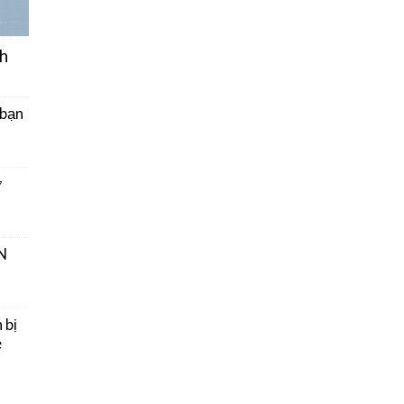
h
 bạn
ở
N
 bị
e