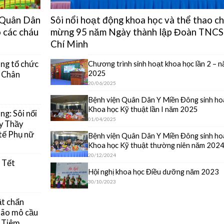
n Quân Dân
Sôi nổi hoạt động khoa học và thể thao c
 các cháu
mừng 95 năm Ngày thành lập Đoàn TNCS
Chí Minh
Chương trình sinh hoạt khoa học lần 2 – 
ng tổ chức
2025
y Chân
20/06/2025
Bệnh viện Quân Dân Y Miền Đông sinh ho
Khoa học Kỹ thuật lần I năm 2025
g: Sôi nổi
01/04/2025
y Thầy
tế Phụ nữ
Bệnh viện Quân Dân Y Miền Đông sinh ho
Khoa học Kỹ thuật thường niên năm 202
20/12/2024
 Tết
Hội nghị khoa học Điều dưỡng năm 2023
30/10/2023
ật chẩn
 não mô cầu
g Tiêm