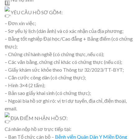
YÊU CẦU HỒ SƠ GỒM:
– Đơn xin việc;
– Sơ yếu lý lịch (dán ảnh) và có xác nhận của địa phương;
– Bằng tốt nghiệp Đại học/Cao đẳng + Bảng điểm (có chứng
thực);
– Chứng chỉ hành nghề (có chứng thực, nếu có);
– Các văn bằng, chứng chỉ khác có chứng thực (nếu có);
– Giấy khám sức khỏe theo Thông tư 32/2023/TT-BYT;
– Căn cước công dân (có chứng thực);
– Hình 3×4 (2 tấm);
– Bản sao giấy khai sinh (có chứng thực);
– Ngoài bìa hồ sơ ghi rõ: vị trí dự tuyển, địa chỉ, điện thoại,
email.
ĐỊA ĐIỂM NHẬN HỒ SƠ:
Cá nhân nộp hồ sơ trực tiếp tại:
– Ban Tổ chức cán bộ –
Bệnh viện Quân Dân Y Miền Đông