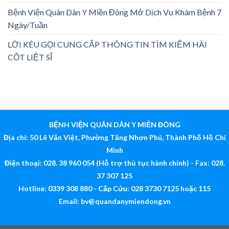
Bệnh Viện Quân Dân Y Miền Đông Mở Dịch Vụ Khám Bệnh 7
Ngày/Tuần
LỜI KÊU GỌI CUNG CẤP THÔNG TIN TÌM KIẾM HÀI
CỐT LIỆT SĨ
BỆNH VIỆN QUÂN DÂN Y MIỀN ĐÔNG
Địa chỉ: 50 Lê Văn Việt, Phường Tăng Nhơn Phú, Thành Phố Hồ Chí
Minh
Điện thoại: 028. 38 960 054 (Hỗ trợ thủ tục hành chính) - Fax: 028.
37 307 125
Hotline: 0339 308 880 - Cấp Cứu: 028 3730 7125 hoặc 115
Email:
bv@quandanymiendong.vn