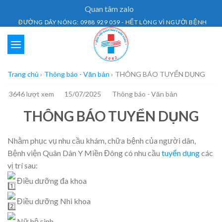
Skip
Quan tâm zalo
to
ĐƯỜNG DÂY NÓNG: 0988 929 059 - HẾT LÒNG VÌ NGƯỜI BỆNH
content
Trang chủ
›
Thông báo - Văn bản
›
THÔNG BÁO TUYỂN DỤNG
3646 lượt xem
15/07/2025
Thông báo - Văn bản
THÔNG BÁO TUYỂN DỤNG
Nhằm phục vụ nhu cầu khám, chữa bệnh của người dân,
Bệnh viện Quân Dân Y Miền Đông có nhu cầu
tuyển dụng
các
vị trí sau:
Điều dưỡng đa khoa
Điều dưỡng Nhi khoa
Nữ hộ sinh