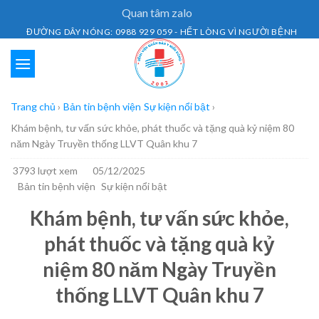
Skip
Quan tâm zalo
to
ĐƯỜNG DÂY NÓNG: 0988 929 059 - HẾT LÒNG VÌ NGƯỜI BỆNH
content
Trang chủ
›
Bản tin bệnh viện
Sự kiện nổi bật
›
Khám bệnh, tư vấn sức khỏe, phát thuốc và tặng quà kỷ niệm 80
năm Ngày Truyền thống LLVT Quân khu 7
3793 lượt xem
05/12/2025
Bản tin bệnh viện
Sự kiện nổi bật
Khám bệnh, tư vấn sức khỏe,
phát thuốc và tặng quà kỷ
niệm 80 năm Ngày Truyền
thống LLVT Quân khu 7