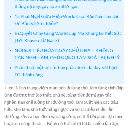
thủng dạ dày, gây áp xe dưới gan
15 Phút Nghỉ Giữa Hiệp World Cup: Bạn Nên Làm Gì
Để Bảo Vệ Sức Khỏe?
Bí Quyết Cháy Cùng World Cup Mà Không Lo Kiệt Sức
| Lời Khuyên Từ Bác Sĩ
NỘI SOI TIÊU HÓA NGÀY CHỦ NHẬT: KHÔNG
CẦN NGHỈ LÀM, CHỦ ĐỘNG TẦM SOÁT BỆNH LÝ
Phẫu thuật nội soi cắt bán phần dưới dạ dày, vét hạch
D2 thành công
Hen là tình trạng viêm mạn tính đường thở, làm tăng tính đáp
ứng đường thở (co thắt, phù nề, tăng tiết đờm) gây tắc
nghẽn, hạn chế luồng khí đường thở, làm xuất hiện các dấu
hiệu khò khè, khó thở, nặng ngực và ho tái diễn nhiều lần,
thường xảy ra ban đêm và sáng sớm, có thể hồi phục tự nhiên
hoặc do dùng thuốc… Bệnh có thể tái đi tái lại nhiều lần đặc