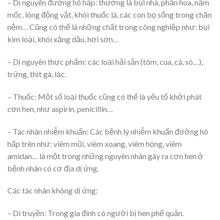
– Dị nguyên đường hô hấp: thường là bụi nhà, phấn hoa, nấm
mốc, lông động vật, khói thuốc lá, các con bọ sống trong chăn
nệm… Cũng có thể là những chất trong công nghiệp như: bụi
kim loại, khói xăng dầu, hơi sơn…
– Dị nguyên thực phẩm: các loại hải sản (tôm, cua, cá, sò…),
trứng, thịt gà, lạc.
– Thuốc: Một số loại thuốc cũng có thể là yếu tố khởi phát
cơn hen, như aspirin, penicillin…
– Tác nhân nhiễm khuẩn: Các bệnh lý nhiễm khuẩn đường hô
hấp trên như: viêm mũi, viêm xoang, viêm họng, viêm
amidan… là một trong những nguyên nhân gây ra cơn hen ở
bệnh nhân có cơ địa dị ứng.
Các tác nhân không dị ứng:
– Di truyền: Trong gia đình có người bị hen phế quản.