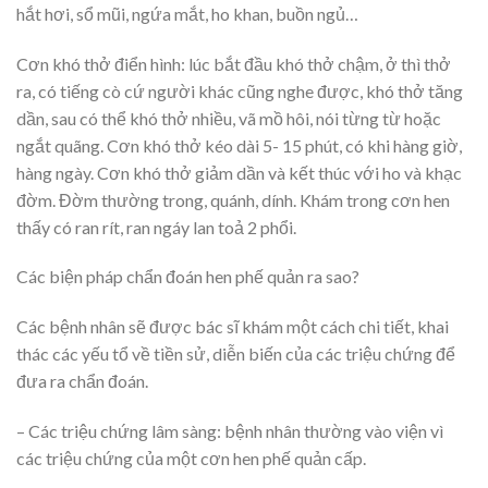
hắt hơi, sổ mũi, ngứa mắt, ho khan, buồn ngủ…
Cơn khó thở điển hình: lúc bắt đầu khó thở chậm, ở thì thở
ra, có tiếng cò cứ người khác cũng nghe được, khó thở tăng
dần, sau có thể khó thở nhiều, vã mồ hôi, nói từng từ hoặc
ngắt quãng. Cơn khó thở kéo dài 5- 15 phút, có khi hàng giờ,
hàng ngày. Cơn khó thở giảm dần và kết thúc với ho và khạc
đờm. Đờm thường trong, quánh, dính. Khám trong cơn hen
thấy có ran rít, ran ngáy lan toả 2 phổi.
Các biện pháp chẩn đoán hen phế quản ra sao?
Các bệnh nhân sẽ được bác sĩ khám một cách chi tiết, khai
thác các yếu tổ về tiền sử, diễn biến của các triệu chứng để
đưa ra chẩn đoán.
– Các triệu chứng lâm sàng: bệnh nhân thường vào viện vì
các triệu chứng của một cơn hen phế quản cấp.