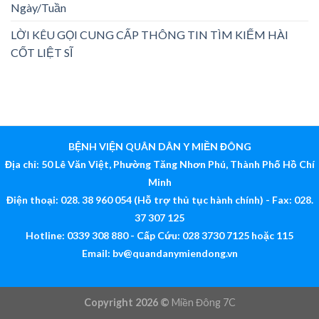
Ngày/Tuần
LỜI KÊU GỌI CUNG CẤP THÔNG TIN TÌM KIẾM HÀI
CỐT LIỆT SĨ
BỆNH VIỆN QUÂN DÂN Y MIỀN ĐÔNG
Địa chỉ: 50 Lê Văn Việt, Phường Tăng Nhơn Phú, Thành Phố Hồ Chí
Minh
Điện thoại: 028. 38 960 054 (Hỗ trợ thủ tục hành chính) - Fax: 028.
37 307 125
Hotline: 0339 308 880 - Cấp Cứu: 028 3730 7125 hoặc 115
Email:
bv@quandanymiendong.vn
Copyright 2026 ©
Miền Đông 7C