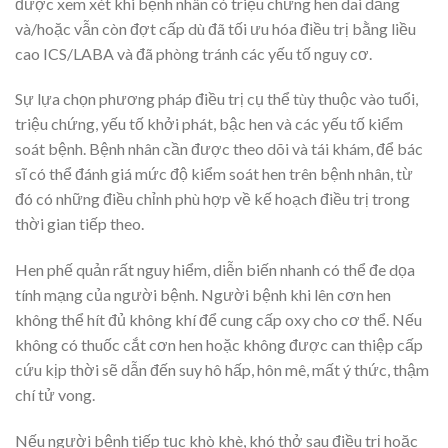
được xem xét khi bệnh nhân có triệu chứng hen dai dẳng
và/hoặc vẫn còn đợt cấp dù đã tối ưu hóa điều trị bằng liều
cao ICS/LABA và đã phòng tránh các yếu tố nguy cơ.
Sự lựa chọn phương pháp điều trị cụ thể tùy thuộc vào tuổi,
triệu chứng, yếu tố khởi phát, bậc hen và các yếu tố kiểm
soát bệnh. Bệnh nhân cần được theo dõi và tái khám, để bác
sĩ có thể đánh giá mức độ kiểm soát hen trên bệnh nhân, từ
đó có những điều chỉnh phù hợp về kế hoạch điều trị trong
thời gian tiếp theo.
Hen phế quản rất nguy hiểm, diễn biến nhanh có thể đe dọa
tính mạng của người bệnh. Người bệnh khi lên cơn hen
không thể hít đủ không khí để cung cấp oxy cho cơ thể. Nếu
không có thuốc cắt cơn hen hoặc không được can thiệp cấp
cứu kịp thời sẽ dẫn đến suy hô hấp, hôn mê, mất ý thức, thậm
chí tử vong.
Nếu người bệnh tiếp tục khò khè, khó thở sau điều trị hoặc