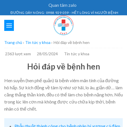
Skip
Quan tâm zalo
to
ĐƯỜNG DÂY NÓNG: 0988 929 059 - HẾT LÒNG VÌ NGƯỜI BỆNH
content
Trang chủ
›
Tin tức y khoa
›
Hỏi đáp về bệnh hen
2363 lượt xem
28/05/2024
Tin tức y khoa
Hỏi đáp về bệnh hen
Hen suyễn (hen phế quản) là bệnh viêm mãn tính của đường
hô hấp. Sự kích động về tâm lý như sợ hãi, lo âu, giận dữ… làm
căng thẳng thần kinh, đều có thể làm cho bệnh nặng hơn. Nếu
trong lúc lên cơn mà không được cứu chữa kịp thời, bệnh
nhân có thể chết.
Phẫu thuật thành công cho bệnh nhân bị xương cá đâm