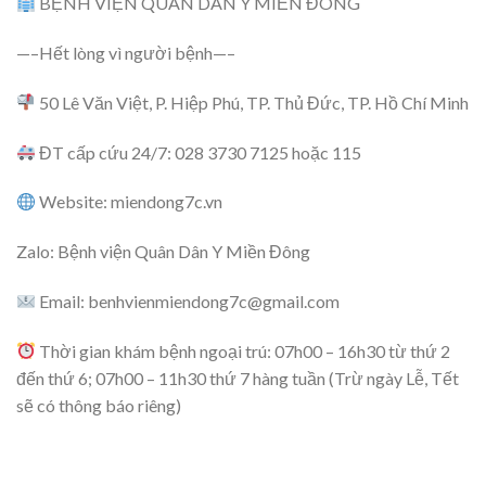
BỆNH VIỆN QUÂN DÂN Y MIỀN ĐÔNG
—–Hết lòng vì người bệnh—–
50 Lê Văn Việt, P. Hiệp Phú, TP. Thủ Đức, TP. Hồ Chí Minh
ĐT cấp cứu 24/7: 028 3730 7125 hoặc 115
Website: miendong7c.vn
Zalo: Bệnh viện Quân Dân Y Miền Đông
Email:
benhvienmiendong7c@gmail.com
Thời gian khám bệnh ngoại trú: 07h00 – 16h30 từ thứ 2
đến thứ 6; 07h00 – 11h30 thứ 7 hàng tuần (Trừ ngày Lễ, Tết
sẽ có thông báo riêng)