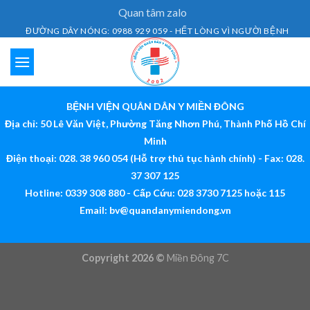
Skip
Quan tâm zalo
to
ĐƯỜNG DÂY NÓNG: 0988 929 059 - HẾT LÒNG VÌ NGƯỜI BỆNH
content
BỆNH VIỆN QUÂN DÂN Y MIỀN ĐÔNG
Địa chỉ: 50 Lê Văn Việt, Phường Tăng Nhơn Phú, Thành Phố Hồ Chí
Minh
Điện thoại: 028. 38 960 054 (Hỗ trợ thủ tục hành chính) - Fax: 028.
37 307 125
Hotline: 0339 308 880 - Cấp Cứu: 028 3730 7125 hoặc 115
Email:
bv@quandanymiendong.vn
Copyright 2026 ©
Miền Đông 7C