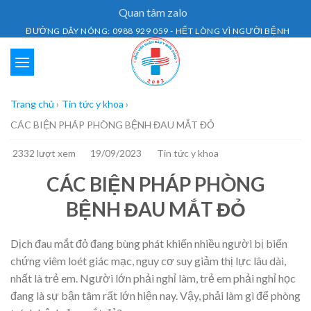
Skip
Quan tâm zalo
to
ĐƯỜNG DÂY NÓNG: 0988 929 059 - HẾT LÒNG VÌ NGƯỜI BỆNH
content
Trang chủ
›
Tin tức y khoa
›
CÁC BIỆN PHÁP PHÒNG BỆNH ĐAU MẮT ĐỎ
2332 lượt xem
19/09/2023
Tin tức y khoa
CÁC BIỆN PHÁP PHÒNG
BỆNH ĐAU MẮT ĐỎ
Dịch đau mắt đỏ đang bùng phát khiến nhiều người bị biến
chứng viêm loét giác mạc, nguy cơ suy giảm thị lực lâu dài,
nhất là trẻ em. Người lớn phải nghỉ làm, trẻ em phải nghỉ học
đang là sự bận tâm rất lớn hiện nay. Vậy, phải làm gì để phòng