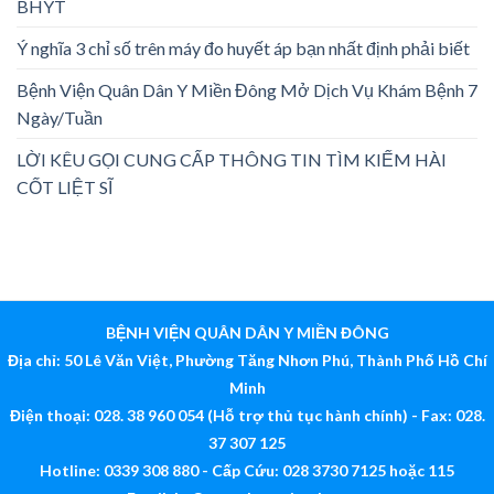
BHYT
Ý nghĩa 3 chỉ số trên máy đo huyết áp bạn nhất định phải biết
Bệnh Viện Quân Dân Y Miền Đông Mở Dịch Vụ Khám Bệnh 7
Ngày/Tuần
LỜI KÊU GỌI CUNG CẤP THÔNG TIN TÌM KIẾM HÀI
CỐT LIỆT SĨ
BỆNH VIỆN QUÂN DÂN Y MIỀN ĐÔNG
Địa chỉ: 50 Lê Văn Việt, Phường Tăng Nhơn Phú, Thành Phố Hồ Chí
Minh
Điện thoại: 028. 38 960 054 (Hỗ trợ thủ tục hành chính) - Fax: 028.
37 307 125
Hotline: 0339 308 880 - Cấp Cứu: 028 3730 7125 hoặc 115