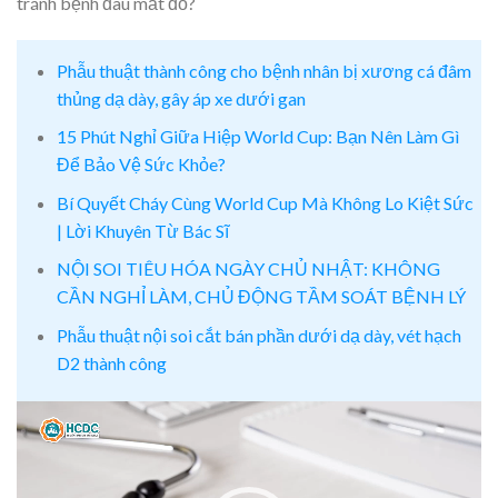
tránh bệnh đau mắt đỏ?
Phẫu thuật thành công cho bệnh nhân bị xương cá đâm
thủng dạ dày, gây áp xe dưới gan
15 Phút Nghỉ Giữa Hiệp World Cup: Bạn Nên Làm Gì
Để Bảo Vệ Sức Khỏe?
Bí Quyết Cháy Cùng World Cup Mà Không Lo Kiệt Sức
| Lời Khuyên Từ Bác Sĩ
NỘI SOI TIÊU HÓA NGÀY CHỦ NHẬT: KHÔNG
CẦN NGHỈ LÀM, CHỦ ĐỘNG TẦM SOÁT BỆNH LÝ
Phẫu thuật nội soi cắt bán phần dưới dạ dày, vét hạch
D2 thành công
Video
Player