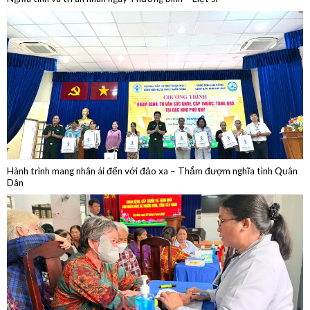
Hành trình mang nhân ái đến với đảo xa – Thắm đượm nghĩa tình Quân
Dân
Khám bệnh, cấp thuốc, tặng quà trên tuyến biên giới Tây Ninh