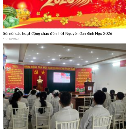
Sôi nổi các hoạt động chào đón Tết Nguyên đán Bính Ngọ 2026
13/02/2026
Sinh hoạt chuyên môn: Cập nhật chẩn đoán, điều trị, dự phòng bệnh
não mô cầu và Chia sẻ thực hành từ Phòng Tiêm chủng Bệnh viện Quân
Dân Y Miền Đông
15/01/2026