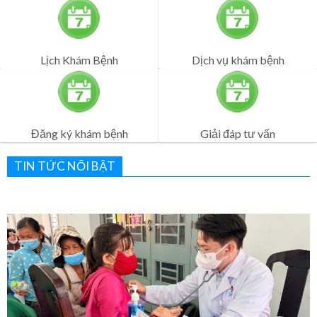
Đăng ký khám bệnh
Giải đáp tư vấn
TIN TỨC NỔI BẬT
Bệnh viện Quân Dân Y Miền Đông sôi nổi lễ ra