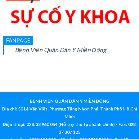
FANPAGE
Bệnh Viện Quân Dân Y Miền Đông
BỆNH VIỆN QUÂN DÂN Y MIỀN ĐÔNG
Địa chỉ: 50 Lê Văn Việt, Phường Tăng Nhơn Phú, Thành Phố Hồ Chí
Minh
Điện thoại: 028. 38 960 054 (Hỗ trợ thủ tục hành chính) - Fax: 028.
37 307 125
Hotline: 0339 308 880 - Cấp Cứu: 028 3730 7125 hoặc 115
Email:
bv@quandanymiendong.vn