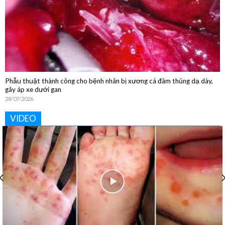
Phẫu thuật thành công cho bệnh nhân bị xương cá đâm thủng dạ dày,
gây áp xe dưới gan
28/07/2026
VIDEO
Khoa Vật lý trị liệu và Phục hồi chức năng: “Phục hồi tận
tâm – Nâng tầm cuộc sống”