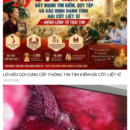
LỜI KÊU GỌI CUNG CẤP THÔNG TIN TÌM KIẾM HÀI CỐT LIỆT SĨ
30/07/2026