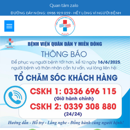
Skip
Quan tâm zalo
to
ĐƯỜNG DÂY NÓNG: 0988 929 059 - HẾT LÒNG VÌ NGƯỜI BỆNH
content
Lịch Khám Bệnh
Dịch vụ khám bệnh